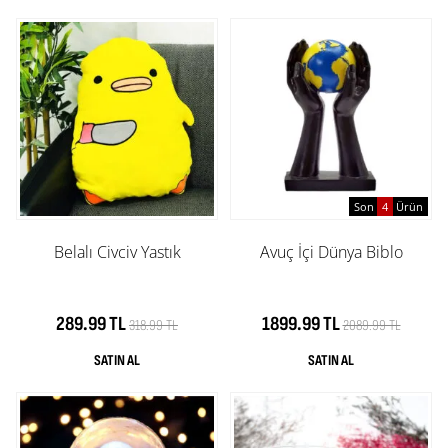
Son
4
Ürün
Belalı Civciv Yastık
Avuç İçi Dünya Biblo
289.99 TL
1899.99 TL
318.99 TL
2089.99 TL