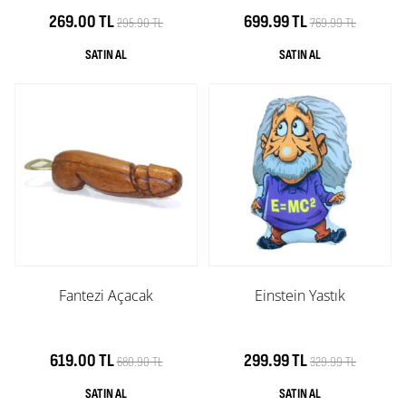
269.00 TL
699.99 TL
295.90 TL
769.99 TL
Fantezi Açacak
Einstein Yastık
619.00 TL
299.99 TL
680.90 TL
329.99 TL