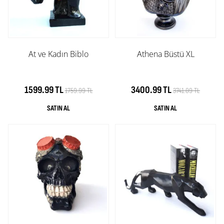
At ve Kadın Biblo
Athena Büstü XL
1599.99 TL
3400.99 TL
1759.99 TL
3741.09 TL