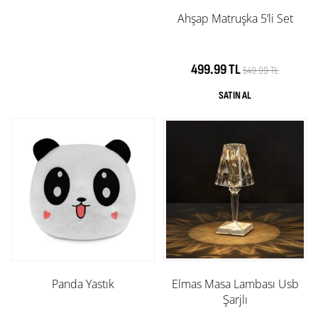
Ahşap Matruşka 5’li Set
499.99 TL
549.99 TL
Panda Yastık
Elmas Masa Lambası Usb
Şarjlı