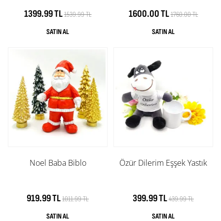
1399.99 TL
1600.00 TL
1539.99 TL
1760.00 TL
Noel Baba Biblo
Özür Dilerim Eşşek Yastık
919.99 TL
399.99 TL
1011.99 TL
439.99 TL