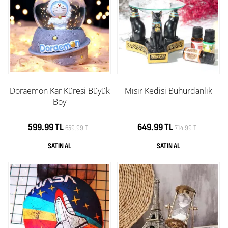
Doraemon Kar Küresi Büyük
Mısır Kedisi Buhurdanlık
Boy
599.99 TL
649.99 TL
659.99 TL
714.99 TL