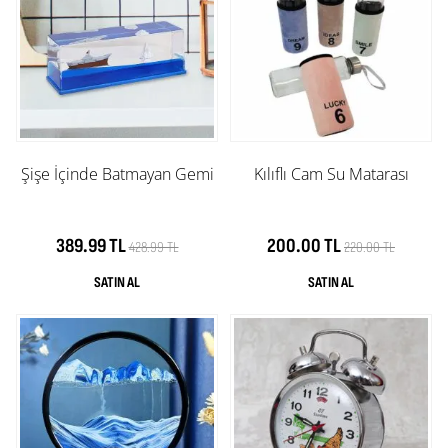
Şişe İçinde Batmayan Gemi
Kılıflı Cam Su Matarası
389.99 TL
200.00 TL
428.99 TL
220.00 TL