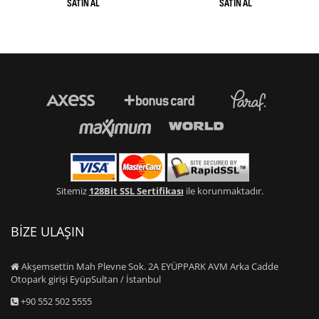
Sitemiz
128Bit SSL Sertifikası
ile korunmaktadır.
BİZE ULAŞIN
Akşemsettin Mah Plevne Sok. 2A EYÜPPARK AVM Arka Cadde
Otopark girişi EyüpSultan / İstanbul
+90 552 502 5555