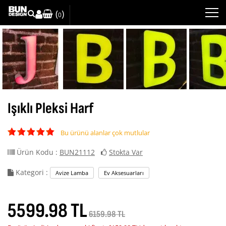
(
)
0
Işıklı Pleksi Harf
Bu ürünü alanlar çok mutlular
Ürün Kodu :
BUN21112
Stokta Var
Kategori :
Avize Lamba
Ev Aksesuarları
5599.98 TL
6159.98 TL