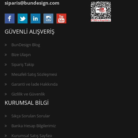
siparis@bundesign.com
GÜVENLİ ALIŞVERİŞ
BunDesign Blog
Bize Ulaşın
Sipariş Takip
Mesafeli Satış Sözleşmesi
Garanti ve İade Hakkında
Gizlilik ve Güvenlik
KURUMSAL BİLGİ
Sıkça Sorulan Sorular
Banka Hesap Bilgilerimiz
Kurumsal Satış Sayfası