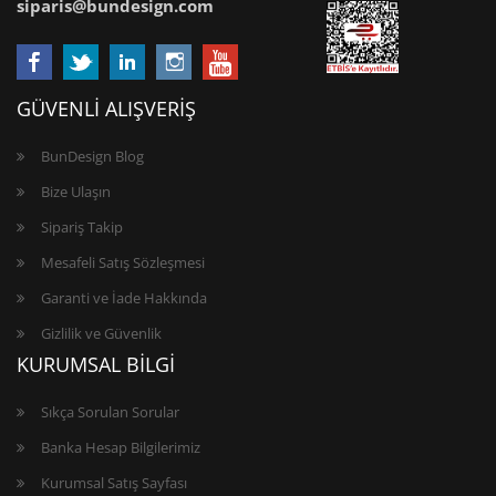
siparis@bundesign.com
GÜVENLİ ALIŞVERİŞ
BunDesign Blog
Bize Ulaşın
Sipariş Takip
Mesafeli Satış Sözleşmesi
Garanti ve İade Hakkında
Gizlilik ve Güvenlik
KURUMSAL BİLGİ
Sıkça Sorulan Sorular
Banka Hesap Bilgilerimiz
Kurumsal Satış Sayfası