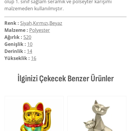
olup 1. sınıf sağlam seramik ve polseyter karışımı
malzemeden kullanılmıştır.
Renk :
Siyah,Kırmızı,Beyaz
Malzeme :
Polyester
Ağırlık :
520
Genişlik :
10
Derinlik :
14
Yükseklik :
16
İlginizi Çekecek Benzer Ürünler