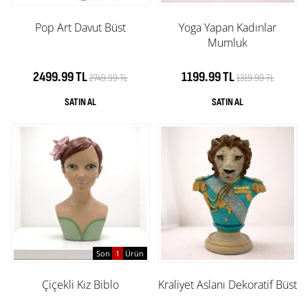
Pop Art Davut Büst
Yoga Yapan Kadınlar
Mumluk
2499.99 TL
1199.99 TL
2749.99 TL
1319.99 TL
Son
1
Ürün
Çiçekli Kız Biblo
Kraliyet Aslanı Dekoratif Büst