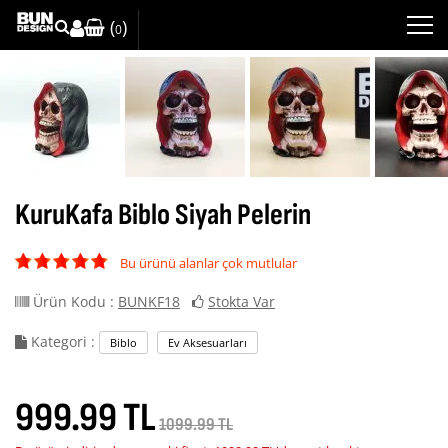
(
)
0
KuruKafa Biblo Siyah Pelerin
Bu ürünü alanlar çok mutlular
Ürün Kodu :
BUNKF18
Stokta Var
Kategori :
Biblo
Ev Aksesuarları
999.99 TL
1099.99 TL