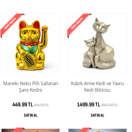
Maneki Neko Pilli Sallanan
Kübik Anne Kedi ve Yavru
Şans Kedisi
Kedi Biblosu
449.99 TL
1499.99 TL
494.99 TL
1649.99 TL