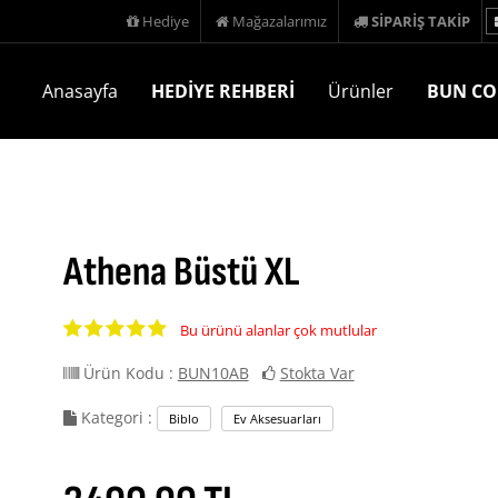
Hediye
Mağazalarımız
SİPARİŞ TAKİP
Anasayfa
HEDİYE REHBERİ
Ürünler
BUN CO
Athena Büstü XL
Bu ürünü alanlar çok mutlular
Ürün Kodu :
BUN10AB
Stokta Var
Kategori :
Biblo
Ev Aksesuarları