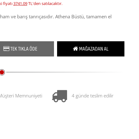
i fiyatı
3741.09
TL'den satılacaktır.
 ilham ve barış tanrıçasıdır. Athena Büstü, tamamen el
TEK TIKLA ÖDE
MAĞAZADAN AL
Müşteri Memnuniyeti
4 günde teslim edilir