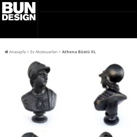
Anasayfa
Ev Aksesuarları
Athena Büstü XL