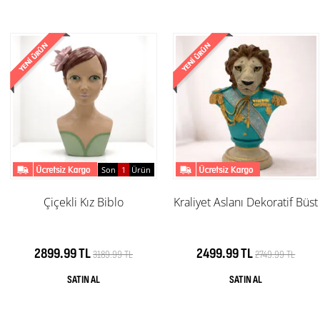
Son
1
Ürün
Çiçekli Kız Biblo
Kraliyet Aslanı Dekoratif Büst
2899.99 TL
2499.99 TL
3189.99 TL
2749.99 TL