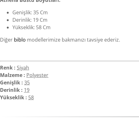
Athena Büstü Boyutları:
Genişlik: 35 Cm
Derinlik: 19 Cm
Yükseklik: 58 Cm
Diğer
biblo
modellerimize bakmanızı tavsiye ederiz.
Renk :
Siyah
Malzeme :
Polyester
Genişlik :
35
Derinlik :
19
Yükseklik :
58