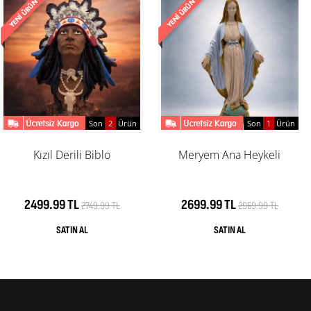
Son
2
Ürün
Son
1
Ürün
Kızıl Derili Biblo
Meryem Ana Heykeli
2499.99 TL
2699.99 TL
2749.99 TL
2969.99 TL