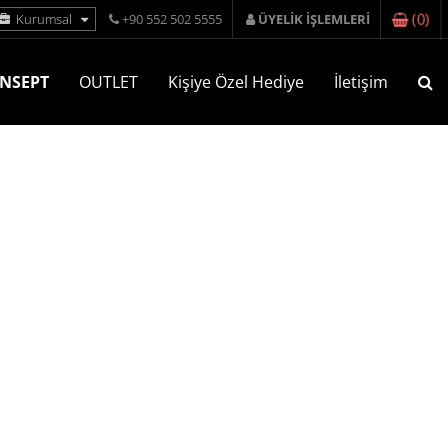
(
0
)
Kurumsal
+90 552 502 5555
ÜYELİK İŞLEMLERİ
NSEPT
OUTLET
Kişiye Özel Hediye
İletişim