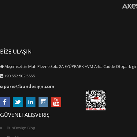
BİZE ULAŞIN
Akşemsettin Mah Plevne Sok. 2A EYÜPPARK AVM Arka Cadde Otopark giriş
+90 552 502 5555
siparis@bundesign.com
GÜVENLİ ALIŞVERİŞ
BunDesign Blog