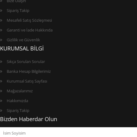
Bize Ulaşın
Sipariş Takip
Mesafeli Satış Sözleşmesi
Garanti ve İade Hakkında
Gizlilik ve Güvenlik
KURUMSAL BİLGİ
Sıkça Sorulan Sorular
Banka Hesap Bilgilerimiz
Kurumsal Satış Sayfası
Mağazalarımız
Hakkımızda
Sipariş Takip
Bizden Haberdar Olun