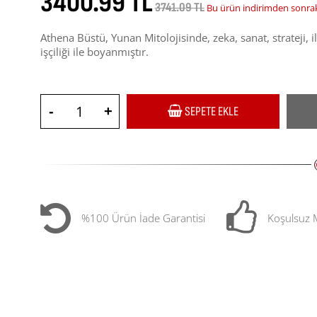
3400.99 TL
3741.09 TL
Bu ürün indirimden sonrak
Athena Büstü, Yunan Mitolojisinde, zeka, sanat, strateji,
işçiliği ile boyanmıştır.
-
+
SEPETE EKLE
%100 Ürün İade Garantisi
Koşulsuz 