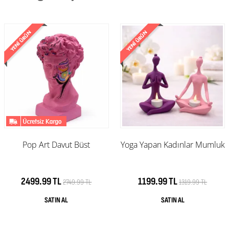
Pop Art Davut Büst
Yoga Yapan Kadınlar Mumluk
2499.99 TL
1199.99 TL
2749.99 TL
1319.99 TL