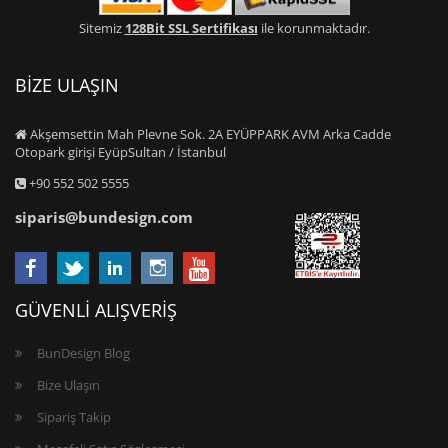
Sitemiz
128Bit SSL Sertifikası
ile korunmaktadır.
BİZE ULAŞIN
Akşemsettin Mah Plevne Sok. 2A EYÜPPARK AVM Arka Cadde
Otopark girişi EyüpSultan / İstanbul
+90 552 502 5555
siparis@bundesign.com
GÜVENLİ ALIŞVERİŞ
BunDesign Blog
Bize Ulaşın
Sipariş Takip