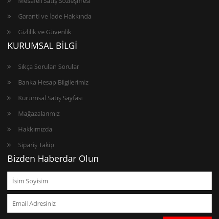
Mesafeli Satış Sözleşmesi
Garanti ve İade Hakkında
Gizlilik ve Güvenlik
KURUMSAL BİLGİ
Sıkça Sorulan Sorular
Banka Hesap Bilgilerimiz
Kurumsal Satış Sayfası
Mağazalarımız
Hakkımızda
Sipariş Takip
Bizden Haberdar Olun