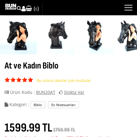
(
)
0
At ve Kadın Biblo
Bu ürünü alanlar çok mutlular
Ürün Kodu :
BUN20AT
Stokta Var
Kategori :
Biblo
Ev Aksesuarları
1599.99 TL
1759.99 TL