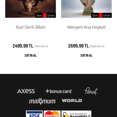
Son
2
Ürün
Son
1
Ürün
Kızıl Derili Biblo
Meryem Ana Heykeli
2499.99 TL
2699.99 TL
2749.99 TL
2969.99 TL