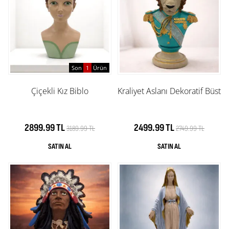
Son
1
Ürün
Çiçekli Kız Biblo
Kraliyet Aslanı Dekoratif Büst
2899.99 TL
2499.99 TL
3189.99 TL
2749.99 TL