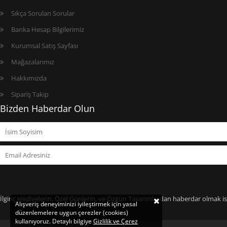
Sıkça Sorulan Sorular
Banka Hesap Bilgilerimiz
Kurumsal Satış Sayfası
Mağazalarımız
Hakkımızda
Sipariş Takip
Bizden Haberdar Olun
İlginç Hediyelerin, Özel Günlerin, ve Özgün Tasarımlardan haberdar olmak ist
Alışveriş deneyiminizi iyileştirmek için yasal
düzenlemelere uygun çerezler (cookies)
kullanıyoruz. Detaylı bilgiye
Gizlilik ve Çerez