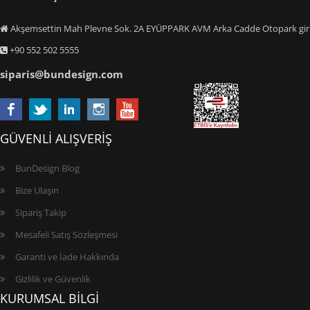
Akşemsettin Mah Plevne Sok. 2A EYÜPPARK AVM Arka Cadde Otopark giriş
+90 552 502 5555
siparis@bundesign.com
GÜVENLİ ALIŞVERİŞ
BunDesign Blog
Bize Ulaşın
Sipariş Takip
Mesafeli Satış Sözleşmesi
Garanti ve İade Hakkında
Gizlilik ve Güvenlik
KURUMSAL BİLGİ