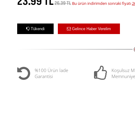
23.99 TL
26.39 TL
Bu ürün indirimden sonraki fiyatı
2
Tükendi
Gelince Haber Verelim
%100 Ürün İade
Koşulsuz M
Garantisi
Memnuniye