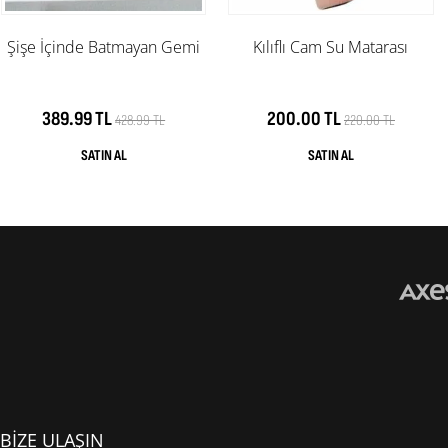
Şişe İçinde Batmayan Gemi
Kılıflı Cam Su Matarası
389.99 TL
200.00 TL
428.99 TL
220.00 TL
BİZE ULAŞIN