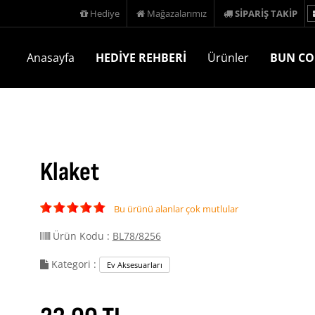
Hediye
Mağazalarımız
SİPARİŞ TAKİP
Anasayfa
HEDİYE REHBERİ
Ürünler
BUN CO
Klaket
Bu ürünü alanlar çok mutlular
Ürün Kodu :
BL78/8256
Kategori :
Ev Aksesuarları