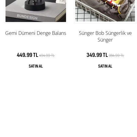
Gemi Dümeni Denge Balans
Sünger Bob Süngerlik ve
Sünger
449.99 TL
349.99 TL
494.99 TL
384.99 TL