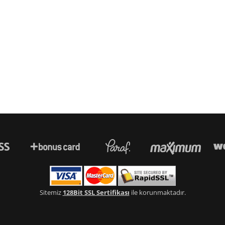
Sitemiz
128Bit SSL Sertifikası
ile korunmaktadır.