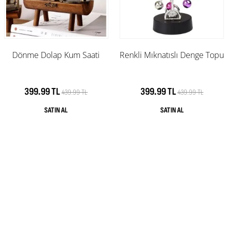
Dönme Dolap Kum Saati
Renkli Mıknatıslı Denge Topu
399.99 TL
399.99 TL
439.99 TL
439.99 TL