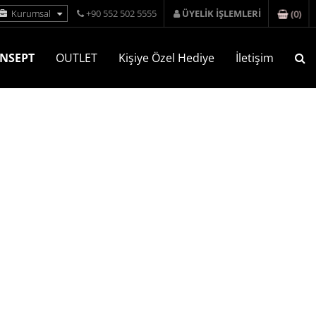
(
0
)
Kurumsal
+90 552 502 5555
ÜYELİK İŞLEMLERİ
NSEPT
OUTLET
Kişiye Özel Hediye
İletişim