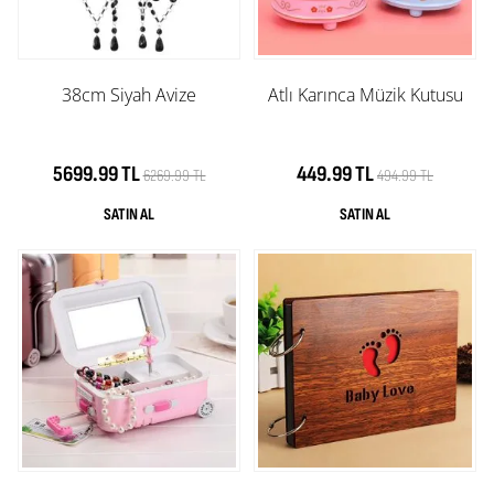
38cm Siyah Avize
Atlı Karınca Müzik Kutusu
5699.99 TL
449.99 TL
6269.99 TL
494.99 TL