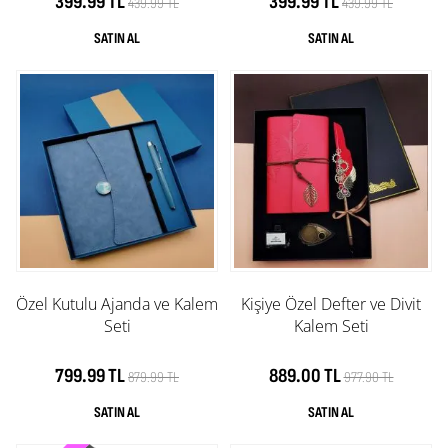
399.99 TL
399.99 TL
439.99 TL
439.99 TL
Özel Kutulu Ajanda ve Kalem
Kişiye Özel Defter ve Divit
Seti
Kalem Seti
799.99 TL
889.00 TL
879.99 TL
977.90 TL