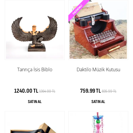
Tanrıça İsis Biblo
Daktilo Müzik Kutusu
1240.00 TL
759.99 TL
1364.00 TL
835.99 TL