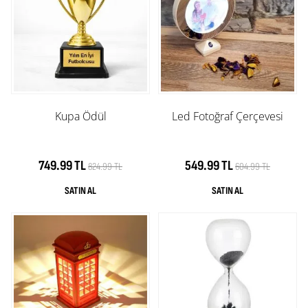
Kupa Ödül
Led Fotoğraf Çerçevesi
749.99 TL
549.99 TL
824.99 TL
604.99 TL