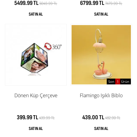
5499.99 TL
6799.99 TL
6049.99 TL
7479.99 TL
Son
1
Ürün
Dönen Küp Çerçeve
Flamingo Işıklı Biblo
399.99 TL
439.00 TL
439.99 TL
482.90 TL