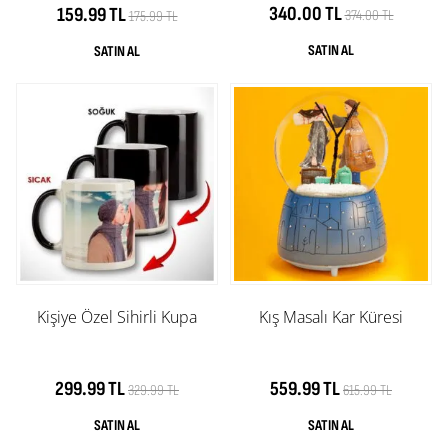
340.00 TL
159.99 TL
374.00 TL
175.99 TL
Kişiye Özel Sihirli Kupa
Kış Masalı Kar Küresi
299.99 TL
559.99 TL
329.99 TL
615.99 TL