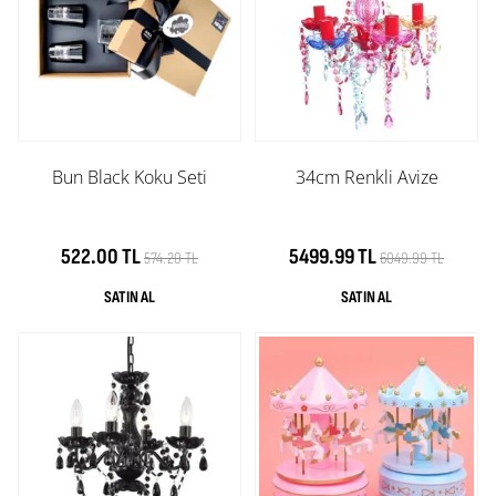
Bun Black Koku Seti
34cm Renkli Avize
522.00 TL
5499.99 TL
574.20 TL
6049.99 TL