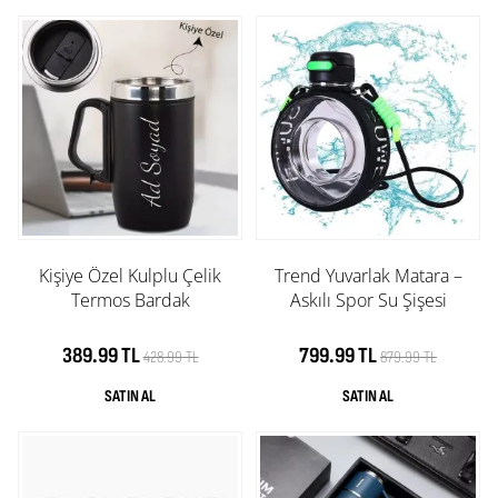
bildik. Sizin hislerinize ve duygularınıza hitap edecek
birbirinden farklı hediyelik ürünü yıllardır zevkinize ve
hizmetinize sunduk. “Anneler Günü” için canımızdan
değerli annelerimize farklı konseptlerde ürünler
hazırladık. İsterseniz ‘Kişiye Özel’ ürünlerle farklılık
yaratabilir. İsterseniz hazırladığımız birbirinden hoş ve
seçici ürünlerden oluşan hediye kutularımızı tercih
edebilirsiniz. Dekoratif ürünler, saatler biblolar, kupa
bardaklar gibi her bütçeye uygun ürünü
www.bundesign.com sayfamızdan ulaşabilirsiniz.
Annelerimizi mutlu etmek için
anneye
hediye
kategorimizi ziyaret etmenizi tavsiye ediyoruz.
Kişiye Özel Kulplu Çelik
Trend Yuvarlak Matara –
Termos Bardak
Askılı Spor Su Şişesi
389.99 TL
799.99 TL
428.99 TL
879.99 TL