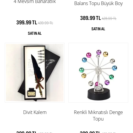
4 Mevsim Baharatlık
Balans Topu Büyük Boy
389.99 TL
428.99 TL
399.99 TL
439.99 TL
Divit Kalem
Renkli Mıknatıslı Denge
Topu