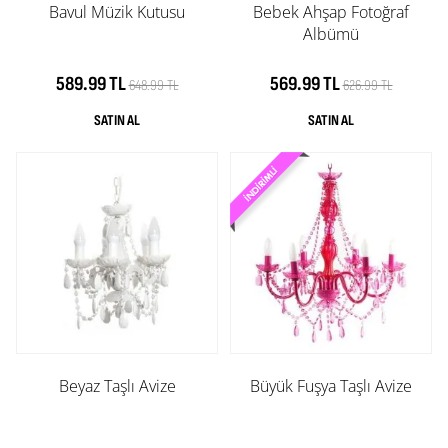
Bavul Müzik Kutusu
Bebek Ahşap Fotoğraf
Albümü
589.99 TL
569.99 TL
648.99 TL
626.99 TL
Beyaz Taşlı Avize
Büyük Fuşya Taşlı Avize