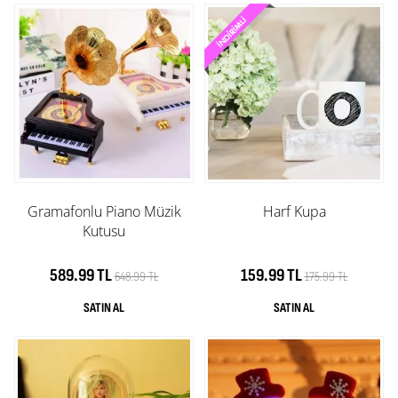
Gramafonlu Piano Müzik
Harf Kupa
Kutusu
589.99 TL
159.99 TL
648.99 TL
175.99 TL