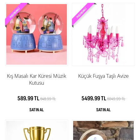
Kış Masalı Kar Küresi Müzik
Küçük Fuşya Taşlı Avize
Kutusu
589.99 TL
5499.99 TL
648.99 TL
6049.99 TL