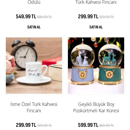
Ödülü
Türk Kahvesi Fincanı
549.99 TL
299.99 TL
604.99 TL
329.99 TL
İsme Özel Türk Kahvesi
Geyikli Büyük Boy
Fincanı
Püskürtmeli Kar Küresi
299.99 TL
599.99 TL
329.99 TL
659.99 TL