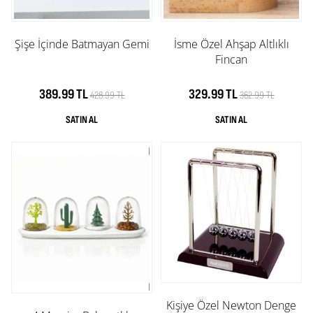
Şişe İçinde Batmayan Gemi
İsme Özel Ahşap Altlıklı
Fincan
389.99 TL
329.99 TL
428.99 TL
362.99 TL
Kişiye Özel Newton Denge