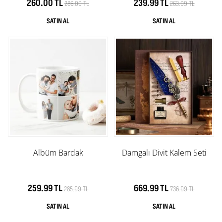
260.00 TL
239.99 TL
286.00 TL
263.99 TL
Albüm Bardak
Damgalı Divit Kalem Seti
259.99 TL
669.99 TL
285.99 TL
736.99 TL