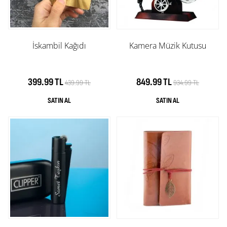
İskambil Kağıdı
Kamera Müzik Kutusu
399.99 TL
849.99 TL
439.99 TL
934.99 TL