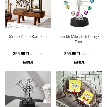
Dönme Dolap Kum Saati
Renkli Mıknatıslı Denge
Topu
399.99 TL
399.99 TL
439.99 TL
439.99 TL