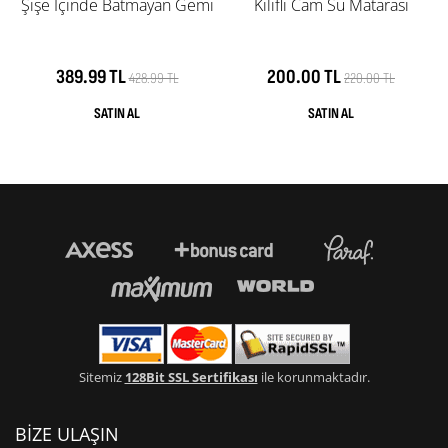
Şişe İçinde Batmayan Gemi
Kılıflı Cam Su Matarası
389.99 TL
200.00 TL
428.99 TL
220.00 TL
Sitemiz
128Bit SSL Sertifikası
ile korunmaktadır.
BİZE ULAŞIN