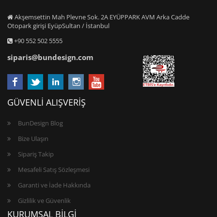
Akşemsettin Mah Plevne Sok. 2A EYÜPPARK AVM Arka Cadde
Otopark girişi EyüpSultan / İstanbul
+90 552 502 5555
siparis@bundesign.com
GÜVENLİ ALIŞVERİŞ
BunDesign Blog
Bize Ulaşın
Sipariş Takip
Mesafeli Satış Sözleşmesi
Garanti ve İade Hakkında
Gizlilik ve Güvenlik
KURUMSAL BİLGİ