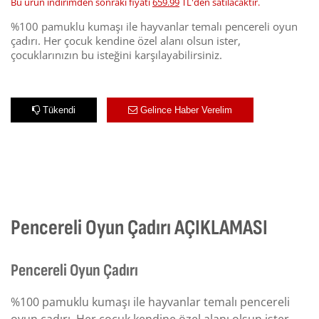
Bu ürün indirimden sonraki fiyatı
659.99
TL'den satılacaktır.
%100 pamuklu kumaşı ile hayvanlar temalı pencereli oyun
çadırı. Her çocuk kendine özel alanı olsun ister,
çocuklarınızın bu isteğini karşılayabilirsiniz.
Tükendi
Gelince Haber Verelim
Pencereli Oyun Çadırı AÇIKLAMASI
Pencereli Oyun Çadırı
%100 pamuklu kumaşı ile hayvanlar temalı pencereli
oyun çadırı. Her çocuk kendine özel alanı olsun ister,