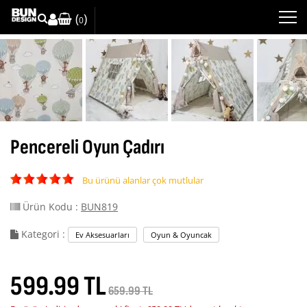
(
)
0
Pencereli Oyun Çadırı
Bu ürünü alanlar çok mutlular
Ürün Kodu :
BUN819
Kategori :
Ev Aksesuarları
Oyun & Oyuncak
599.99 TL
659.99 TL