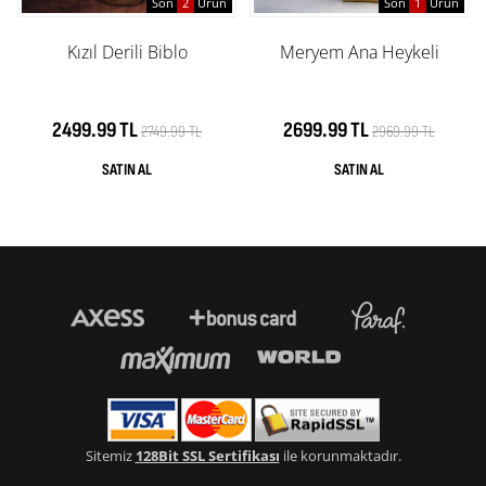
Son
2
Ürün
Son
1
Ürün
Kızıl Derili Biblo
Meryem Ana Heykeli
2499.99 TL
2699.99 TL
2749.99 TL
2969.99 TL
Sitemiz
128Bit SSL Sertifikası
ile korunmaktadır.