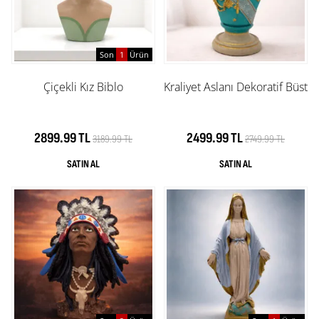
Son
1
Ürün
Çiçekli Kız Biblo
Kraliyet Aslanı Dekoratif Büst
2899.99 TL
2499.99 TL
3189.99 TL
2749.99 TL