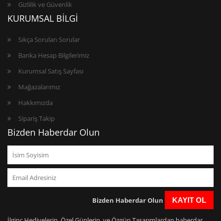
Gizlilik ve Güvenlik
KURUMSAL BİLGİ
Sıkça Sorulan Sorular
Banka Hesap Bilgilerimiz
Kurumsal Satış Sayfası
Mağazalarımız
Hakkımızda
Sipariş Takip
Bizden Haberdar Olun
Bizden Haberdar Olun
KAYIT OL
İlginç Hediyelerin, Özel Günlerin, ve Özgün Tasarımlardan haberdar