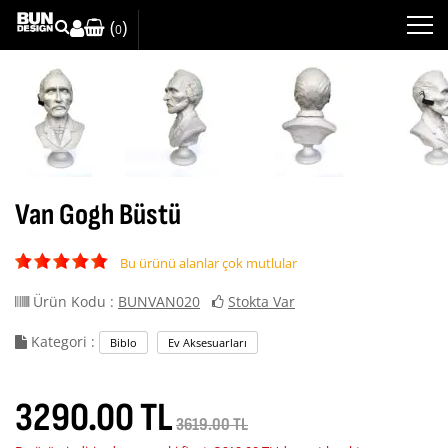
(
)
0
Van Gogh Büstü
Bu ürünü alanlar çok mutlular
Ürün Kodu :
BUNVAN020
Stokta Var
Kategori :
Biblo
Ev Aksesuarları
3290.00 TL
3619.00 TL