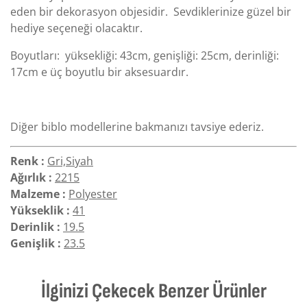
eden bir dekorasyon objesidir. Sevdiklerinize güzel bir
hediye seçeneği olacaktır.
Boyutları: yüksekliği: 43cm, genişliği: 25cm, derinliği:
17cm e üç boyutlu bir aksesuardır.
Diğer biblo modellerine bakmanızı tavsiye ederiz.
Renk :
Gri,Siyah
Ağırlık :
2215
Malzeme :
Polyester
Yükseklik :
41
Derinlik :
19.5
Genişlik :
23.5
İlginizi Çekecek Benzer Ürünler