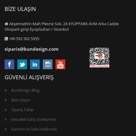
BİZE ULAŞIN
Akşemsettin Mah Plevne Sok. 2A EYÜPPARK AVM Arka Cadde
Otopark girişi EyüpSultan / İstanbul
+90 552 502 5555
siparis@bundesign.com
GÜVENLİ ALIŞVERİŞ
BunDesign Blog
Bize Ulaşın
Sipariş Takip
Mesafeli Satış Sözleşmesi
Garanti ve İade Hakkında