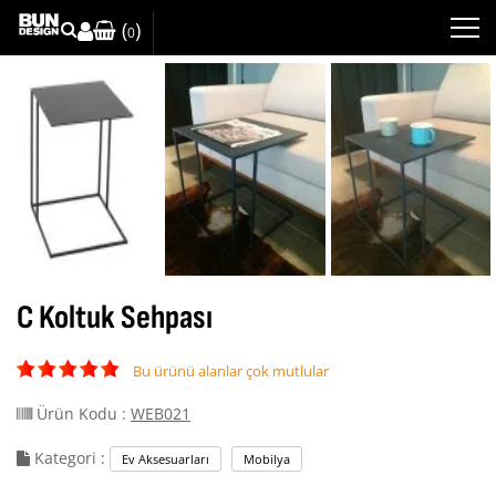
(
)
0
C Koltuk Sehpası
Bu ürünü alanlar çok mutlular
Ürün Kodu :
WEB021
Kategori :
Ev Aksesuarları
Mobilya