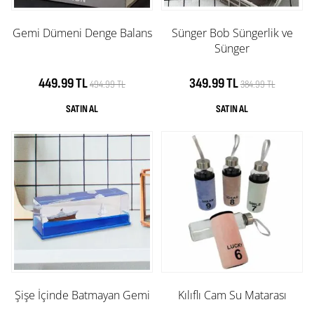
Gemi Dümeni Denge Balans
Sünger Bob Süngerlik ve
Sünger
449.99 TL
349.99 TL
494.99 TL
384.99 TL
Şişe İçinde Batmayan Gemi
Kılıflı Cam Su Matarası