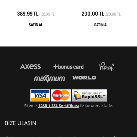
389.99 TL
200.00 TL
428.99 TL
220.00 TL
Sitemiz
128Bit SSL Sertifikası
ile korunmaktadır.
BİZE ULAŞIN