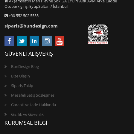
Akşemsettin Mah Plevne Sok. 2A EYÜPPARK AVM Arka Cadde
Otopark girişi EyüpSultan / İstanbul
+90 552 502 5555
siparis@bundesign.com
GÜVENLİ ALIŞVERİŞ
BunDesign Blog
Bize Ulaşın
Sipariş Takip
Mesafeli Satış Sözleşmesi
Garanti ve İade Hakkında
Gizlilik ve Güvenlik
KURUMSAL BİLGİ