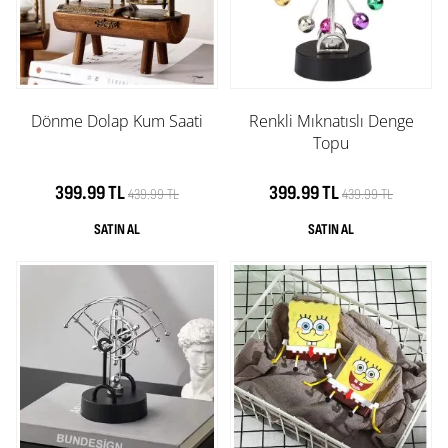
Dönme Dolap Kum Saati
Renkli Mıknatıslı Denge
Topu
399.99 TL
399.99 TL
439.99 TL
439.99 TL