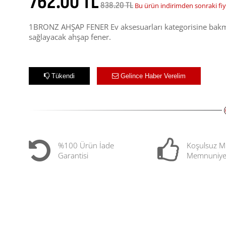
762.00 TL
838.20 TL
Bu ürün indirimden sonraki fiy
1BRONZ AHŞAP FENER Ev aksesuarları kategorisine bakma
sağlayacak ahşap fener.
Tükendi
Gelince Haber Verelim
%100 Ürün İade
Koşulsuz M
Garantisi
Memnuniye