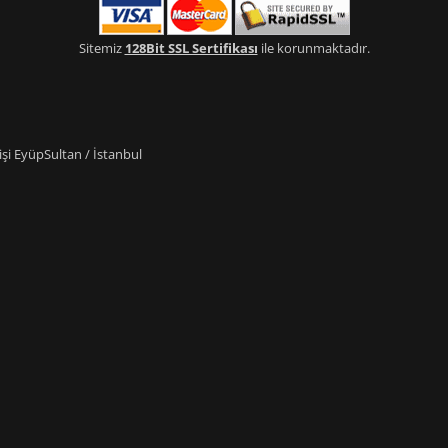
Sitemiz
128Bit SSL Sertifikası
ile korunmaktadır.
i EyüpSultan / İstanbul