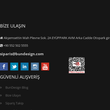
BİZE ULAŞIN
Akşemsettin Mah Plevne Sok. 2A EYÜPPARK AVM Arka Cadde Otopark giriş
+90 552 502 5555
siparis@bundesign.com
GÜVENLİ ALIŞVERİŞ
BunDesign Blog
Bize Ulaşın
Sipariş Takip