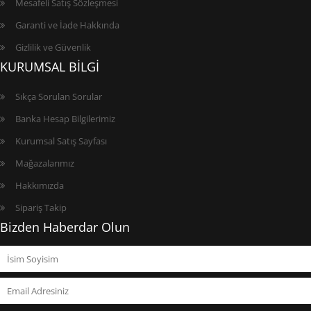
Mesafeli Satış Sözleşmesi
Garanti ve İade Hakkında
Gizlilik ve Güvenlik
KURUMSAL BİLGİ
Sıkça Sorulan Sorular
Banka Hesap Bilgilerimiz
Kurumsal Satış Sayfası
Mağazalarımız
Hakkımızda
Sipariş Takip
Bizden Haberdar Olun