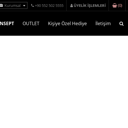
(
0
)
Kurumsal
+90 552 502 5555
ÜYELİK İŞLEMLERİ
NSEPT
OUTLET
Kişiye Özel Hediye
İletişim