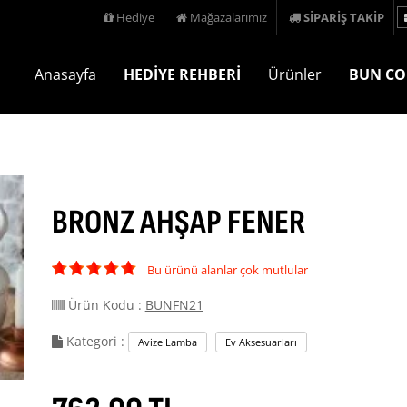
Hediye
Mağazalarımız
SİPARİŞ TAKİP
Anasayfa
HEDİYE REHBERİ
Ürünler
BUN CO
BRONZ AHŞAP FENER
Bu ürünü alanlar çok mutlular
Ürün Kodu :
BUNFN21
Kategori :
Avize Lamba
Ev Aksesuarları