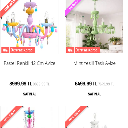
Pastel Renkli 42 Cm Avize
Mint Yeşili Taşlı Avize
8999.99 TL
6499.99 TL
9899.99 TL
7149.99 TL