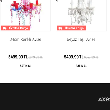
34cm Renkli Avize
Beyaz Taşlı Avize
5499.99 TL
5499.99 TL
6049.99 TL
6049.99 TL