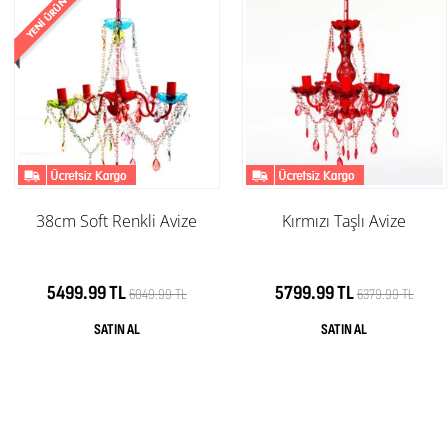
38cm Soft Renkli Avize
Kırmızı Taşlı Avize
5499.99 TL
5799.99 TL
6049.99 TL
6379.99 TL