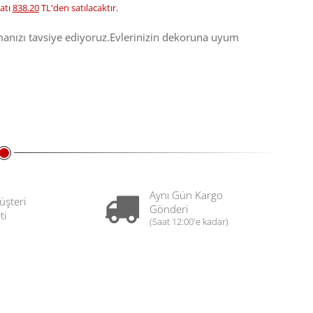
atı
838.20
TL'den satılacaktır.
nızı tavsiye ediyoruz.Evlerinizin dekoruna uyum
Aynı Gün Kargo
üşteri
Gönderi
ti
(Saat 12:00'e kadar)