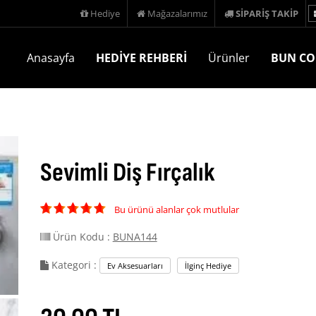
Hediye
Mağazalarımız
SİPARİŞ TAKİP
Anasayfa
HEDİYE REHBERİ
Ürünler
BUN CO
Sevimli Diş Fırçalık
Bu ürünü alanlar çok mutlular
Ürün Kodu :
BUNA144
Kategori :
Ev Aksesuarları
İlginç Hediye