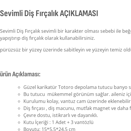
Sevimli Diş Fırçalık AÇIKLAMASI
Sevimli Diş Fırçalık sevimli bir karakter olması sebebi ile 
yapıştırıp diş fırçalık olarak kullanabilirsiniz.
pürüzsüz bir yüzey üzerinde sabitleyin ve yüzeyin temiz o
ürün Açıklaması:
Güzel karikatür Totoro depolama tutucu banyo sa
Bu tutucu mükemmel görünüm sağlar. aileniz iç
Kurulumu kolay, vantuz cam üzerinde eklenebilir
Diş fırçası , diş macunu, mutfak magnet ve daha f
Çevre dostu, istikrarlı ve dayanıklı.
Kutu İçeriği : 1 Adet + 3 vantözlü
Boyutu: 15*5.5*24.5 cm