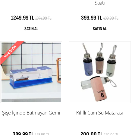
Saati
1249.99 TL
399.99 TL
1374.99 TL
439.99 TL
Şişe İçinde Batmayan Gemi
Kılıflı Cam Su Matarası
389.99 TL
200.00 TL
428.99 TL
220.00 TL