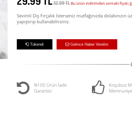
29.99 TL
32.99 TL
Bu ürün indirimden sonraki fiyatı
3
Sevimli Diş Fırçalık İsterseniz mutfağınızda dolabınızın 
yapıştırıp kullanabilirsiniz.
Tükendi
Gelince Haber Verelim
%100 Ürün İade
Koşulsuz M
Garantisi
Memnuniye