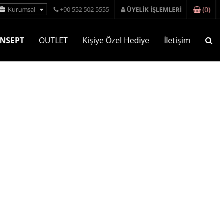
(
0
)
Kurumsal
+90 552 502 5555
ÜYELİK İŞLEMLERİ
NSEPT
OUTLET
Kişiye Özel Hediye
İletişim