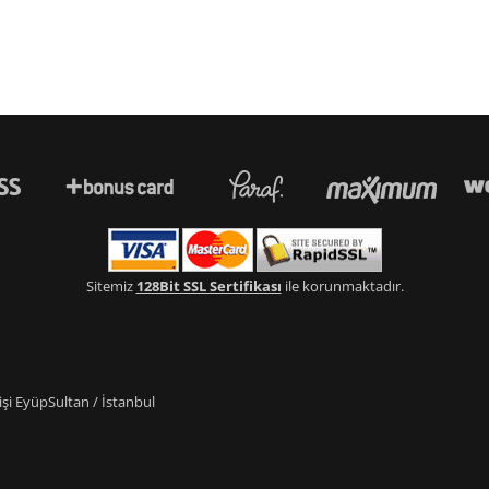
Sitemiz
128Bit SSL Sertifikası
ile korunmaktadır.
i EyüpSultan / İstanbul