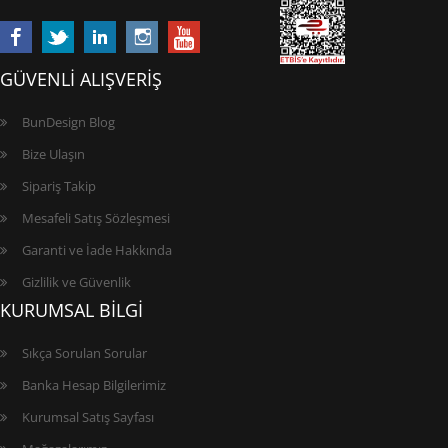
GÜVENLİ ALIŞVERİŞ
BunDesign Blog
Bize Ulaşın
Sipariş Takip
Mesafeli Satış Sözleşmesi
Garanti ve İade Hakkında
Gizlilik ve Güvenlik
KURUMSAL BİLGİ
Sıkça Sorulan Sorular
Banka Hesap Bilgilerimiz
Kurumsal Satış Sayfası