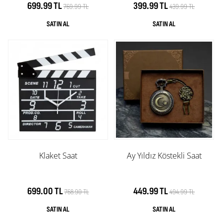
699.99 TL
399.99 TL
769.99 TL
439.99 TL
Klaket Saat
Ay Yıldız Köstekli Saat
699.00 TL
449.99 TL
768.90 TL
494.99 TL