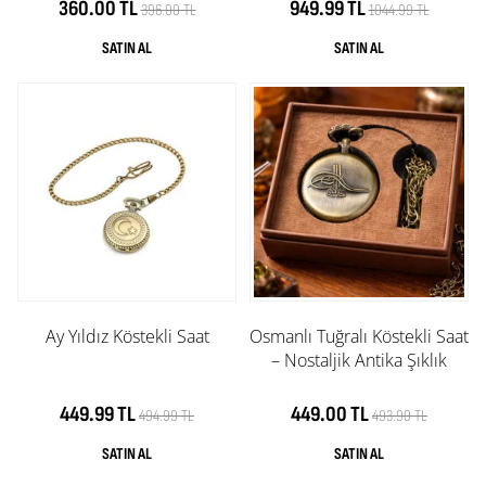
360.00 TL
949.99 TL
396.00 TL
1044.99 TL
Ay Yıldız Köstekli Saat
Osmanlı Tuğralı Köstekli Saat
– Nostaljik Antika Şıklık
449.99 TL
449.00 TL
494.99 TL
493.90 TL