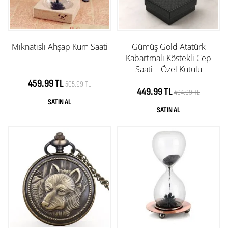
Mıknatıslı Ahşap Kum Saati
Gümüş Gold Atatürk
Kabartmalı Köstekli Cep
Saati – Özel Kutulu
459.99 TL
505.99 TL
449.99 TL
494.99 TL