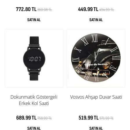
772.80 TL
449.99 TL
850.08 TL
494.99 TL
Dokunmatik Göstergeli
Vosvos Ahşap Duvar Saati
Erkek Kol Saati
689.99 TL
519.99 TL
758.99 TL
571.99 TL