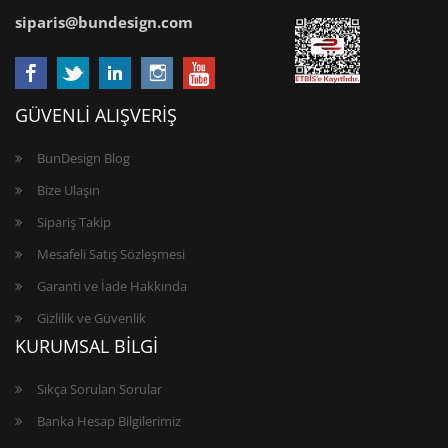
siparis@bundesign.com
GÜVENLİ ALIŞVERİŞ
BunDesign Blog
Bize Ulaşın
Sipariş Takip
Mesafeli Satış Sözleşmesi
Garanti ve İade Hakkında
Gizlilik ve Güvenlik
KURUMSAL BİLGİ
Sıkça Sorulan Sorular
Banka Hesap Bilgilerimiz