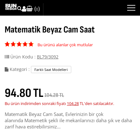
(
)
0
Matematik Beyaz Cam Saat
Bu ürünü alanlar çok mutlular
Ürün Kodu :
BL79/3092
Kategori :
Farklı Saat Modelleri
94.80 TL
104.28 TL
Bu ürün indirimden sonraki fiyatı
104.28
TL'den satılacaktır.
Matematik Beyaz Cam Saat, Evlerinizin bir çok
alanında Matemetik şekli ile mekanlarınızı daha şık ve daha
zarif hava estirebilirsiniz...