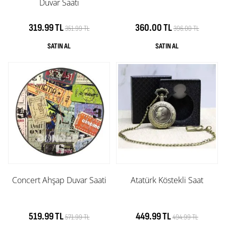
Duvar Saati
319.99 TL
360.00 TL
351.99 TL
396.00 TL
Concert Ahşap Duvar Saati
Atatürk Köstekli Saat
519.99 TL
449.99 TL
571.99 TL
494.99 TL