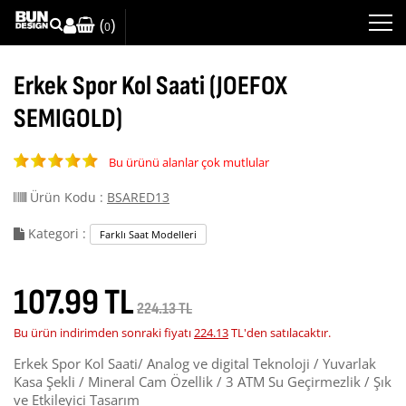
(
)
0
Erkek Spor Kol Saati (JOEFOX
SEMIGOLD)
Bu ürünü alanlar çok mutlular
Ürün Kodu :
BSARED13
Kategori :
Farklı Saat Modelleri
107.99 TL
224.13 TL
Bu ürün indirimden sonraki fiyatı
224.13
TL'den satılacaktır.
Erkek Spor Kol Saati/ Analog ve digital Teknoloji / Yuvarlak
Kasa Şekli / Mineral Cam Özellik / 3 ATM Su Geçirmezlik / Şık
ve Etkileyici Tasarım