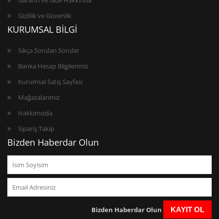
Garanti ve İade Hakkında
Gizlilik ve Güvenlik
KURUMSAL BİLGİ
Sıkça Sorulan Sorular
Banka Hesap Bilgilerimiz
Kurumsal Satış Sayfası
Mağazalarımız
Hakkımızda
Sipariş Takip
Bizden Haberdar Olun
Bizden Haberdar Olun
KAYIT OL