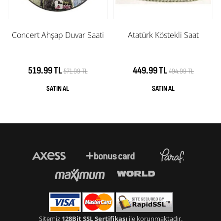
Concert Ahşap Duvar Saati
Atatürk Köstekli Saat
519.99 TL
449.99 TL
571.99 TL
494.99 TL
Sitemiz
128Bit SSL Sertifikası
ile korunmaktadır.