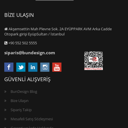
BİZE ULAŞIN
Akşemsettin Mah Plevne Sok. 2A EYÜPPARK AVM Arka Cadde
Otopark girişi EyüpSultan / İstanbul
+90 552 502 5555
siparis@bundesign.com
GÜVENLİ ALIŞVERİŞ
BunDesign Blog
Bize Ulaşın
Sipariş Takip
Mesafeli Satış Sözleşmesi