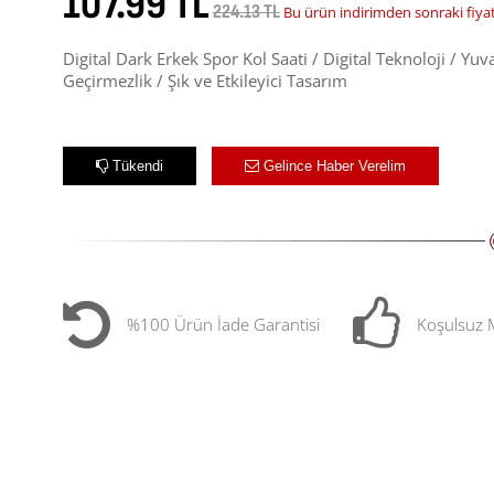
107.99 TL
224.13 TL
Bu ürün indirimden sonraki fiya
Digital Dark Erkek Spor Kol Saati / Digital Teknoloji / Yu
Geçirmezlik / Şık ve Etkileyici Tasarım
Tükendi
Gelince Haber Verelim
%100 Ürün İade Garantisi
Koşulsuz 