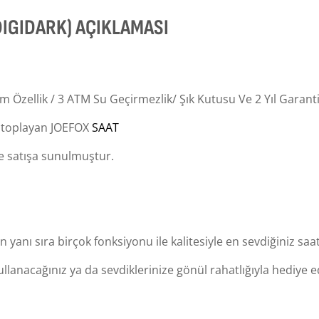
X DIGIDARK) AÇIKLAMASI
m Özellik / 3 ATM Su Geçirmezlik/ Şık Kutusu Ve 2 Yıl Garantisi
e toplayan JOEFOX
SAAT
le satışa sunulmuştur.
anı sıra birçok fonksiyonu ile kalitesiyle en sevdiğiniz saat
ullanacağınız ya da sevdiklerinize gönül rahatlığıyla hediye e