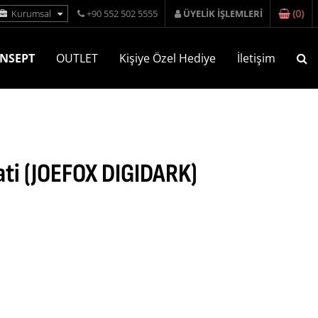
(
0
)
Kurumsal
+90 552 502 5555
ÜYELİK İŞLEMLERİ
NSEPT
OUTLET
Kişiye Özel Hediye
İletişim
aati (JOEFOX DIGIDARK)