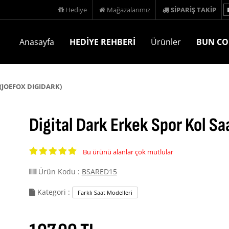
Hediye
Mağazalarımız
SİPARİŞ TAKİP
Anasayfa
HEDİYE REHBERİ
Ürünler
BUN CO
i (JOEFOX DIGIDARK)
Digital Dark Erkek Spor Kol S
Bu ürünü alanlar çok mutlular
Ürün Kodu :
BSARED15
Kategori :
Farklı Saat Modelleri