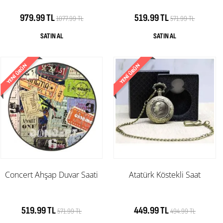
979.99 TL
519.99 TL
1077.99 TL
571.99 TL
Concert Ahşap Duvar Saati
Atatürk Köstekli Saat
519.99 TL
449.99 TL
571.99 TL
494.99 TL