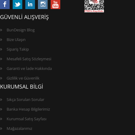
GÜVENLİ ALIŞVERİŞ
BunDesign Blog
Bize Ulaşın
Sipariş Takip
Mesafeli Satış Sözleşmesi
Garanti ve İade Hakkında
Gizlilik ve Güvenlik
KURUMSAL BİLGİ
Sıkça Sorulan Sorular
Banka Hesap Bilgilerimiz
Kurumsal Satış Sayfası
Mağazalarımız