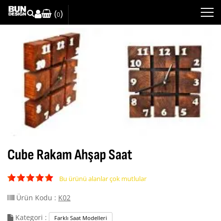
(
)
0
Cube Rakam Ahşap Saat
Bu ürünü alanlar çok mutlular
Ürün Kodu :
K02
Kategori :
Farklı Saat Modelleri