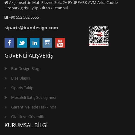
Akşemsettin Mah Plevne Sok. 2A EYÜPPARK AVM Arka Cadde
Otopark girişi EyüpSultan / İstanbul
+90 552 502 5555
siparis@bundesign.com
GÜVENLİ ALIŞVERİŞ
BunDesign Blog
Bize Ulaşın
Sipariş Takip
Mesafeli Satış Sözleşmesi
Garanti ve İade Hakkında
Gizlilik ve Güvenlik
KURUMSAL BİLGİ