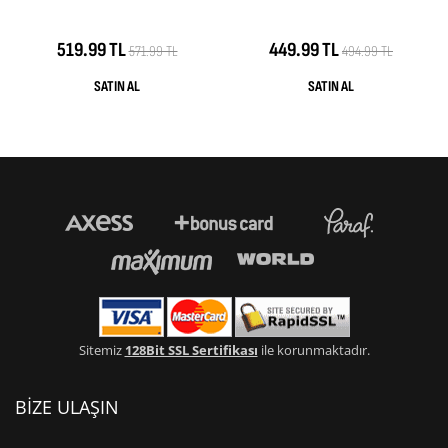
519.99 TL
449.99 TL
571.99 TL
494.99 TL
Sitemiz
128Bit SSL Sertifikası
ile korunmaktadır.
BİZE ULAŞIN