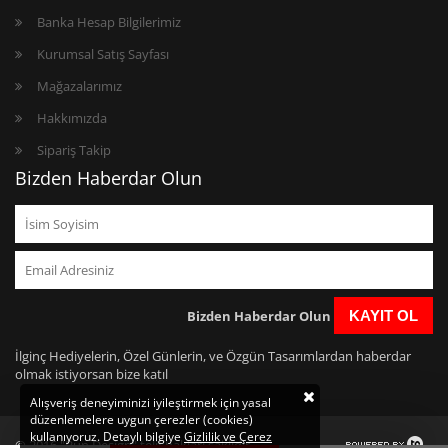
Banka Hesap Bilgilerimiz
Kurumsal Satış Sayfası
Mağazalarımız
Hakkımızda
Sipariş Takip
Bizden Haberdar Olun
Bizden Haberdar Olun
KAYIT OL
İlginç Hediyelerin, Özel Günlerin, ve Özgün Tasarımlardan haberdar
olmak istiyorsan bize katıl
Alışveriş deneyiminizi iyileştirmek için yasal
düzenlemelere uygun çerezler (cookies)
kullanıyoruz. Detaylı bilgiye
Gizlilik ve Çerez
© 2016 "Bun Design" telif hakları saklıdır.