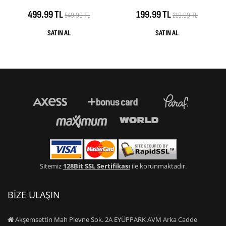
499.99 TL
199.99 TL
549.99 TL
219.99 TL
Sitemiz
128Bit SSL Sertifikası
ile korunmaktadır.
BİZE ULAŞIN
Akşemsettin Mah Plevne Sok. 2A EYÜPPARK AVM Arka Cadde