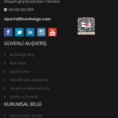
Otopark girişi EyüpSultan / İstanbul
+90 552 502 5555
siparis@bundesign.com
GÜVENLİ ALIŞVERİŞ
BunDesign Blog
Bize Ulaşın
Sipariş Takip
Mesafeli Satış Sözleşmesi
Garanti ve İade Hakkında
Gizlilik ve Güvenlik
KURUMSAL BİLGİ
Sıkça Sorulan Sorular