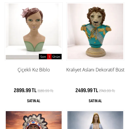
Son
1
Ürün
Çiçekli Kız Biblo
Kraliyet Aslanı Dekoratif Büst
2899.99 TL
2499.99 TL
3189.99 TL
2749.99 TL