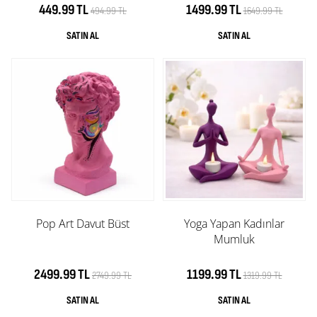
449.99 TL
1499.99 TL
494.99 TL
1649.99 TL
Pop Art Davut Büst
Yoga Yapan Kadınlar
Mumluk
2499.99 TL
1199.99 TL
2749.99 TL
1319.99 TL