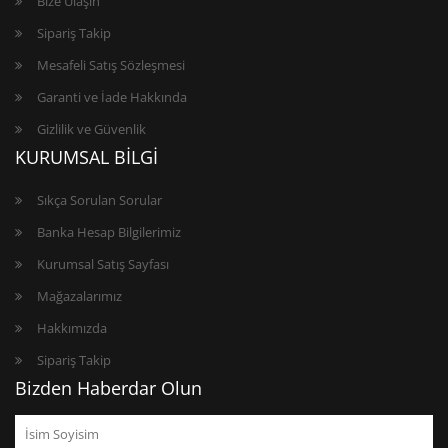
Bize Ulaşın
Sipariş Takip
Mesafeli Satış Sözleşmesi
Garanti ve İade Hakkında
Gizlilik ve Güvenlik
KURUMSAL BİLGİ
Sıkça Sorulan Sorular
Banka Hesap Bilgilerimiz
Kurumsal Satış Sayfası
Mağazalarımız
Hakkımızda
Sipariş Takip
Bizden Haberdar Olun