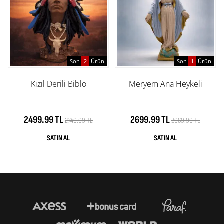
Son
2
Ürün
Son
1
Ürün
Kızıl Derili Biblo
Meryem Ana Heykeli
2499.99 TL
2699.99 TL
2749.99 TL
2969.99 TL