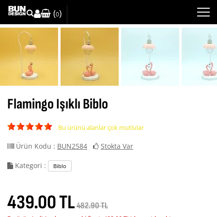
(
)
0
Flamingo Işıklı Biblo
Bu ürünü alanlar çok mutlular
Ürün Kodu :
BUN2584
Stokta Var
Kategori :
Biblo
439.00 TL
482.90 TL