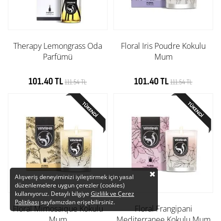
Therapy Lemongrass Oda
Floral Iris Poudre Kokulu
Parfümü
Mum
101.40 TL
101.40 TL
111.54 TL
111.54 TL
Alışveriş deneyiminizi iyileştirmek için yasal
düzenlemelere uygun çerezler (cookies)
kullanıyoruz. Detaylı bilgiye
Gizlilik ve Çerez
Politikası
sayfamızdan erişebilirsiniz.
Floral Mimosaique Kokulu
Floral Frangipani
Mum
Mediterranee Kokulu Mum