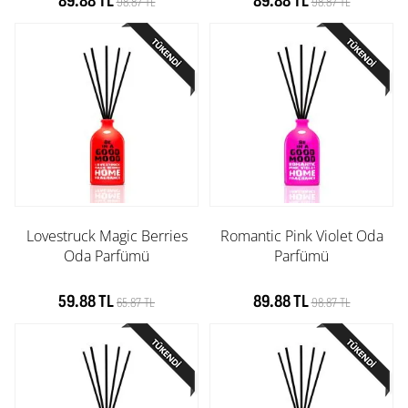
89.88 TL
89.88 TL
98.87 TL
98.87 TL
Lovestruck Magic Berries
Romantic Pink Violet Oda
Oda Parfümü
Parfümü
59.88 TL
89.88 TL
65.87 TL
98.87 TL