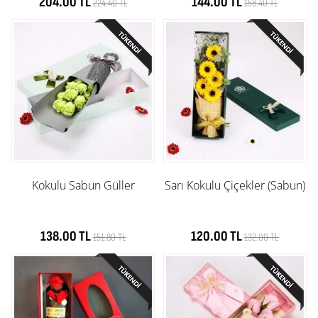
204.00 TL
144.00 TL
224.40 TL
158.40 TL
Kokulu Sabun Güller
Sarı Kokulu Çiçekler (Sabun)
138.00 TL
120.00 TL
151.80 TL
132.00 TL