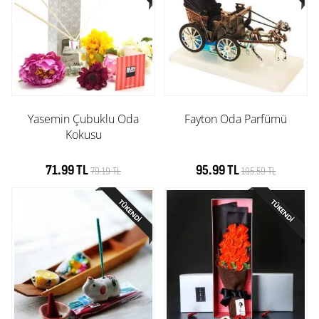
Yasemin Çubuklu Oda
Fayton Oda Parfümü
Kokusu
71.99 TL
95.99 TL
79.19 TL
105.59 TL