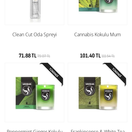
Clean Cut Oda Spreyi
Cannabis Kokulu Mum
71.88 TL
101.40 TL
79.07 TL
111.54 TL
Peppermint Ginger Kokulu
Frankincense & White Tea