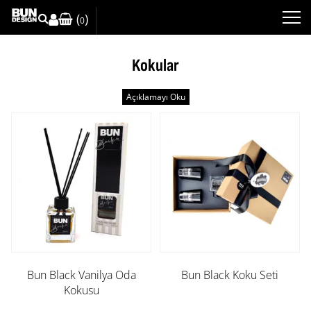
(
)
0
Kokular
Kokular , bulunduğunuz ortamın havasını değiştirecek
güzel kokular artık Bun Design’da …
Evleriniz de, ofisleriniz de, arabalarınız da güzel ve hoş
koku yayacak dekoratif ürünlerdir. Sizler için özel olarak
hazırladığımız karışımlar ile yaşam alanlarınızın
havasını değiştireceğiz. Kokularımızın dayanma süreleri
bulunduğu ortama göre değişiklik gösterebilir.
Ev hediyesi olarak sevdiklerinize alabileceğiniz güzel bir
alternatiftir. Bir çok aroma çeşidi arasından istediğiniz
kokuyu seçebilirsiniz. Özel olarak hazırlanmış esansiyel
yağ karışımları sayesinde kalıcı ve yayıcı özellikleri
bulunmaktadır. Evlerinize hoş bir koku yayacak
Bun Black Vanilya Oda
Bun Black Koku Seti
mükemmel aromalardır. Yüksek kaliteye sahip elit bir
Kokusu
tasarıma sahiplerdir. Doğanın eşsiz ve ferahlık yaratan