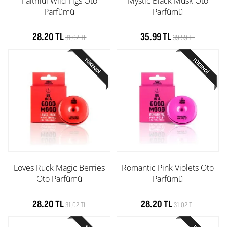
Faithful Wild Figs Oto
Mystic Black Musk Oto
Parfümü
Parfümü
28.20 TL
35.99 TL
31.02 TL
39.59 TL
Loves Ruck Magic Berries
Romantic Pink Violets Oto
Oto Parfümü
Parfümü
28.20 TL
28.20 TL
31.02 TL
31.02 TL