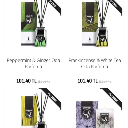
Peppermint & Ginger Oda
Frankincense & White Tea
Parfümü
Oda Parfümü
101.40 TL
101.40 TL
111.54 TL
111.54 TL