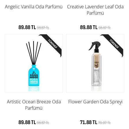
Angelic Vanilla Oda Parfümü
Creative Lavender Leaf Oda
Parfümü
89.88 TL
89.88 TL
98.87 TL
98.87 TL
Artistic Ocean Breeze Oda
Flower Garden Oda Spreyi
Parfümü
89.88 TL
71.88 TL
98.87 TL
79.07 TL