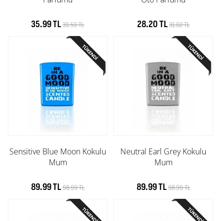
35.99 TL
28.20 TL
39.59 TL
31.02 TL
Sensitive Blue Moon Kokulu
Neutral Earl Grey Kokulu
Mum
Mum
89.99 TL
89.99 TL
98.99 TL
98.99 TL