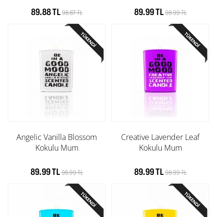
89.88 TL
89.99 TL
98.87 TL
98.99 TL
Angelic Vanilla Blossom
Creative Lavender Leaf
Kokulu Mum
Kokulu Mum
89.99 TL
89.99 TL
98.99 TL
98.99 TL