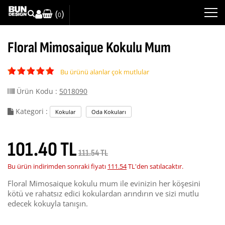
(
)
0
Floral Mimosaique Kokulu Mum
Bu ürünü alanlar çok mutlular
Ürün Kodu :
5018090
Kategori :
Kokular
Oda Kokuları
101.40 TL
111.54 TL
Bu ürün indirimden sonraki fiyatı
111.54
TL'den satılacaktır.
Floral Mimosaique kokulu mum ile evinizin her köşesini
kötü ve rahatsız edici kokulardan arındırın ve sizi mutlu
edecek kokuyla tanışın.