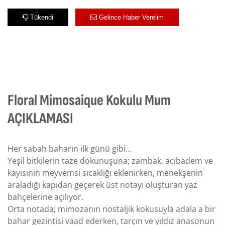
Tükendi
Gelince Haber Verelim
Floral Mimosaique Kokulu Mum
AÇIKLAMASI
Her sabah baharın ilk günü gibi…
Yeşil bitkilerin taze dokunuşuna; zambak, acıbadem ve
kayısının meyvemsi sıcaklığı eklenirken, menekşenin
araladığı kapıdan geçerek üst notayı oluşturan yaz
bahçelerine açılıyor.
Orta notada; mimozanın nostaljik kokusuyla adala a bir
bahar gezintisi vaad ederken, tarçın ve yıldız anasonun