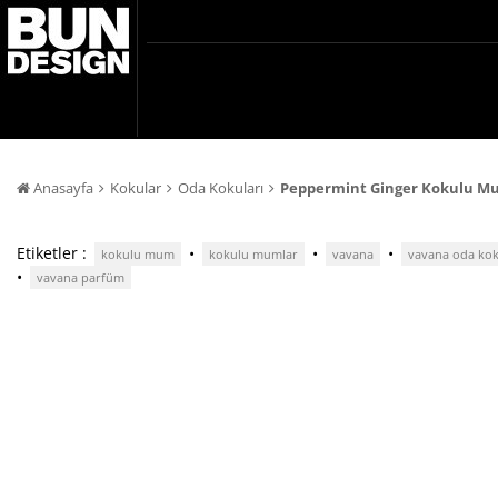
Anasayfa
Kokular
Oda Kokuları
Peppermint Ginger Kokulu M
Etiketler :
•
•
•
kokulu mum
kokulu mumlar
vavana
vavana oda ko
•
vavana parfüm