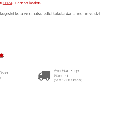
tı
111.54
TL'den satılacaktır.
şesini kötü ve rahatsız edici kokulardan arındırın ve sizi
Aynı Gün Kargo
üşteri
Gönderi
ti
(Saat 12:00'e kadar)