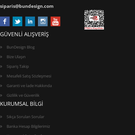
siparis@bundesign.com
GÜVENLİ ALIŞVERİŞ
BunDesign Blog
Bize Ulaşın
Sipariş Takip
Mesafeli Satış Sözleşmesi
Garanti ve İade Hakkında
Gizlilik ve Güvenlik
KURUMSAL BİLGİ
Sıkça Sorulan Sorular
Banka Hesap Bilgilerimiz