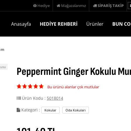
Hediye
Mağazalarımız
SİPARİŞ TAKİP
Anasayfa
HEDİYE REHBERİ
Ürünler
BUN CO
um
kusu
Peppermint Ginger Kokulu M
Bu ürünü alanlar çok mutlular
Ürün Kodu :
5018014
Kategori :
Kokular
Oda Kokuları