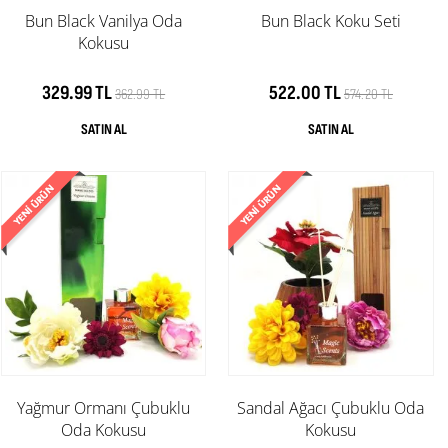
Bun Black Vanilya Oda
Bun Black Koku Seti
Kokusu
329.99 TL
522.00 TL
362.99 TL
574.20 TL
Yağmur Ormanı Çubuklu
Sandal Ağacı Çubuklu Oda
Oda Kokusu
Kokusu