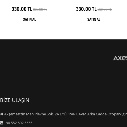
330.00 TL
330.00 TL
363.00 TL
363.00 TL
BİZE ULAŞIN
Akşemsettin Mah Plevne Sok. 2A EYÜPPARK AVM Arka Cadde Otopark giriş
+90 552 502 5555