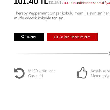
101.40 TL
111.54 TL
Bu ürün indirimden sonraki fiya
Therapy Peppermint Ginger kokulu mum ile evinizin her kö
mutlu edecek kokuyla tanışın.
Tükendi
Gelince Haber Verelim
%100 Ürün İade
Koşulsuz M
Garantisi
Memnuniye