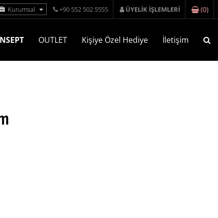
(
0
)
Kurumsal
+90 552 502 5555
ÜYELİK İŞLEMLERİ
NSEPT
OUTLET
Kişiye Özel Hediye
İletişim
um