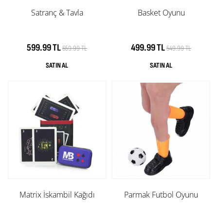
Satranç & Tavla
Basket Oyunu
599.99 TL
499.99 TL
659.99 TL
549.99 TL
Matrix İskambil Kağıdı
Parmak Futbol Oyunu