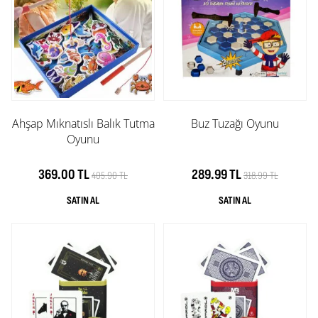
Ahşap Mıknatıslı Balık Tutma
Buz Tuzağı Oyunu
Oyunu
369.00 TL
289.99 TL
405.90 TL
318.99 TL