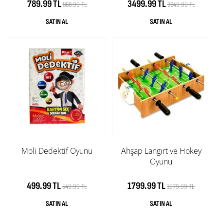
789.99 TL
3499.99 TL
868.99 TL
3849.99 TL
Moli Dedektif Oyunu
Ahşap Langırt ve Hokey
Oyunu
499.99 TL
1799.99 TL
549.99 TL
1979.99 TL