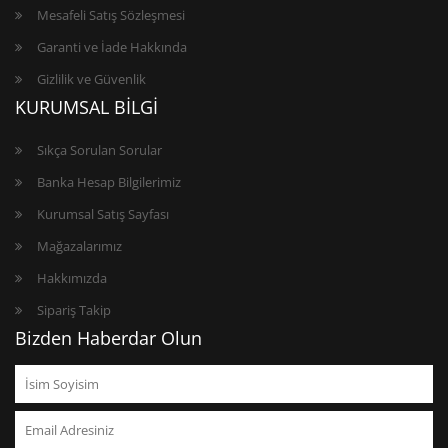
Mesafeli Satış Sözleşmesi
Garanti ve İade Hakkında
Gizlilik ve Güvenlik
KURUMSAL BİLGİ
Sıkça Sorulan Sorular
Banka Hesap Bilgilerimiz
Kurumsal Satış Sayfası
Mağazalarımız
Hakkımızda
Sipariş Takip
Bizden Haberdar Olun