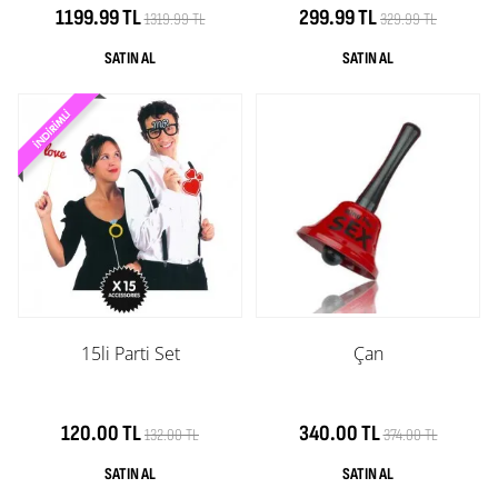
1199.99 TL
299.99 TL
1319.99 TL
329.99 TL
15li Parti Set
Çan
120.00 TL
340.00 TL
132.00 TL
374.00 TL