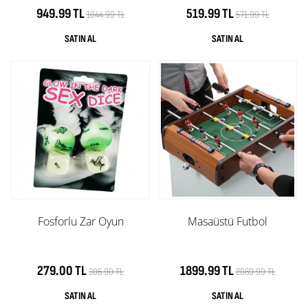
949.99 TL
519.99 TL
1044.99 TL
571.99 TL
Fosforlu Zar Oyun
Masaüstü Futbol
279.00 TL
1899.99 TL
306.90 TL
2089.99 TL