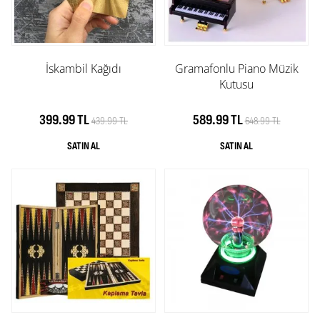
İskambil Kağıdı
Gramafonlu Piano Müzik
Kutusu
399.99 TL
589.99 TL
439.99 TL
648.99 TL