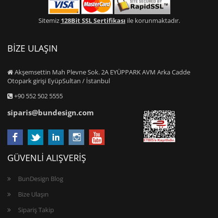
Sitemiz
128Bit SSL Sertifikası
ile korunmaktadır.
BİZE ULAŞIN
Akşemsettin Mah Plevne Sok. 2A EYÜPPARK AVM Arka Cadde
Otopark girişi EyüpSultan / İstanbul
+90 552 502 5555
siparis@bundesign.com
GÜVENLİ ALIŞVERİŞ
BunDesign Blog
Bize Ulaşın
Sipariş Takip