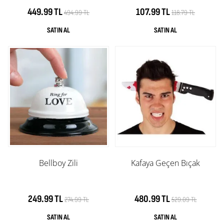
449.99 TL
107.99 TL
494.99 TL
118.79 TL
Bellboy Zili
Kafaya Geçen Bıçak
249.99 TL
480.99 TL
274.99 TL
529.09 TL