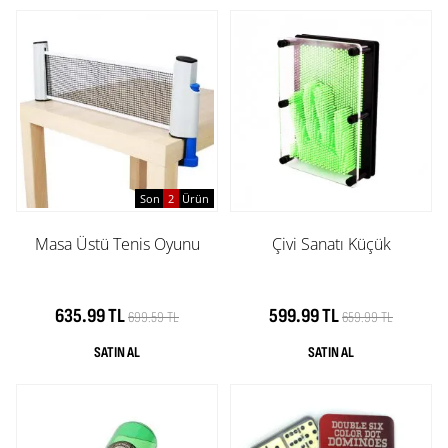
Son
2
Ürün
Masa Üstü Tenis Oyunu
Çivi Sanatı Küçük
635.99 TL
599.99 TL
699.59 TL
659.99 TL