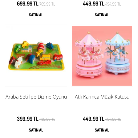
699.99 TL
449.99 TL
769.99 TL
494.99 TL
Araba Seti İpe Dizme Oyunu
Atlı Karınca Müzik Kutusu
399.99 TL
449.99 TL
439.99 TL
494.99 TL