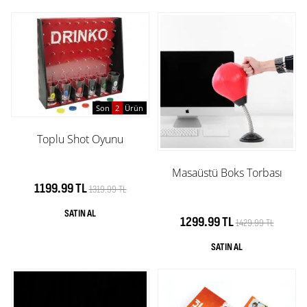
Son
2
Ürün
Toplu Shot Oyunu
Masaüstü Boks Torbası
1199.99 TL
1319.99 TL
1299.99 TL
1429.99 TL