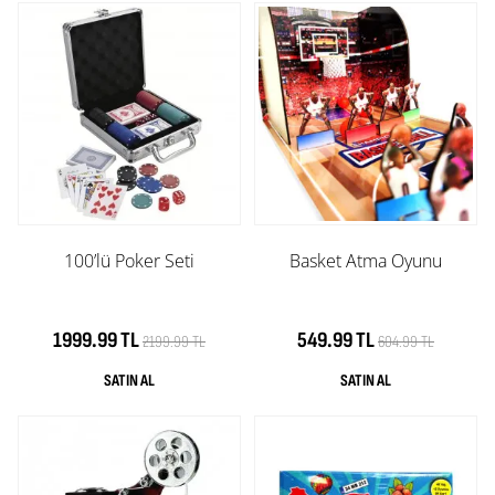
100’lü Poker Seti
Basket Atma Oyunu
1999.99 TL
549.99 TL
2199.99 TL
604.99 TL