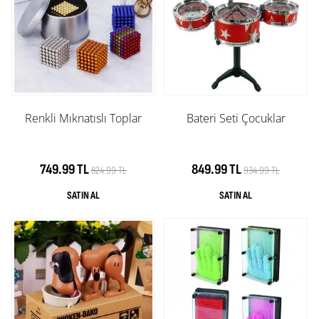
Renkli Mıknatıslı Toplar
Bateri Seti Çocuklar
749.99 TL
849.99 TL
824.99 TL
934.99 TL