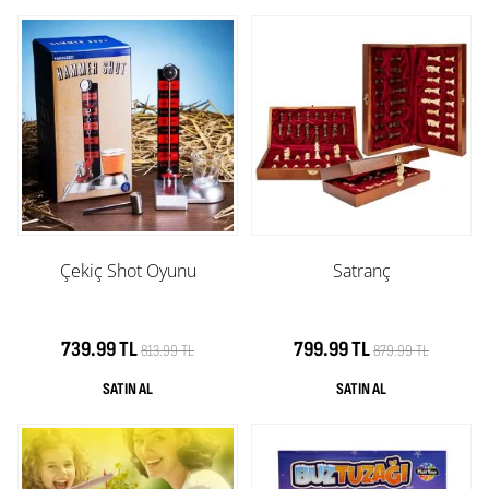
Çekiç Shot Oyunu
Satranç
739.99 TL
799.99 TL
813.99 TL
879.99 TL