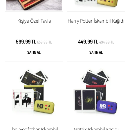
Kişiye Özel Tavla
Harry Potter İskambil Kağıdı
599.99 TL
449.99 TL
659.99 TL
494.99 TL
The Godfather İskambil
Matrix İskambil Kağıdı