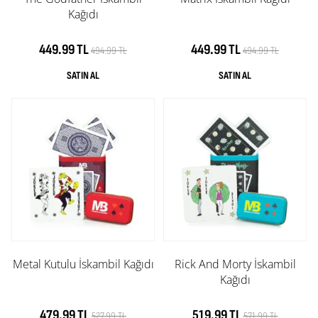
Kağıdı
449.99 TL
449.99 TL
494.99 TL
494.99 TL
Metal Kutulu İskambil Kağıdı
Rick And Morty İskambil
Kağıdı
479.99 TL
519.99 TL
527.99 TL
571.99 TL