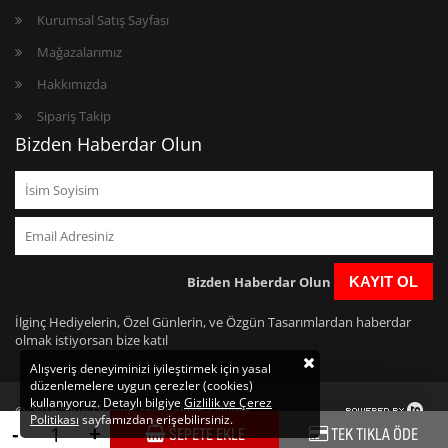
Kurumsal Satış Sayfası
Mağazalarımız
Hakkımızda
Sipariş Takip
Bizden Haberdar Olun
Bizden Haberdar Olun
KAYIT OL
İlginç Hediyelerin, Özel Günlerin, ve Özgün Tasarımlardan haberdar
olmak istiyorsan bize katıl
Alışveriş deneyiminizi iyileştirmek için yasal
düzenlemelere uygun çerezler (cookies)
kullanıyoruz. Detaylı bilgiye
Gizlilik ve Çerez
© 2016 "Bun Design" telif hakları saklıdır.
Politikası
sayfamızdan erişebilirsiniz.
https://www.bundesign.com/
-
+
SEPETE EKLE
TEK TIKLA ÖDE