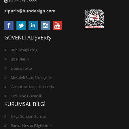
+90 552 502 5555
siparis@bundesign.com
GÜVENLİ ALIŞVERİŞ
BunDesign Blog
Bize Ulaşın
Sipariş Takip
Mesafeli Satış Sözleşmesi
Garanti ve İade Hakkında
Gizlilik ve Güvenlik
KURUMSAL BİLGİ
Sıkça Sorulan Sorular
Banka Hesap Bilgilerimiz