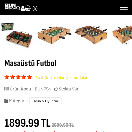
(
)
0
Masaüstü Futbol
Bu ürünü alanlar çok mutlular
Ürün Kodu :
BUN754
Stokta Var
Kategori :
Oyun & Oyuncak
1899.99 TL
2089.99 TL