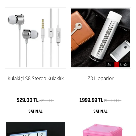
Son
1
Ürün
Kulakiçi S8 Stereo Kulaklık
Z3 Hoparlör
529.00 TL
1999.99 TL
581.90 TL
2199.99 TL