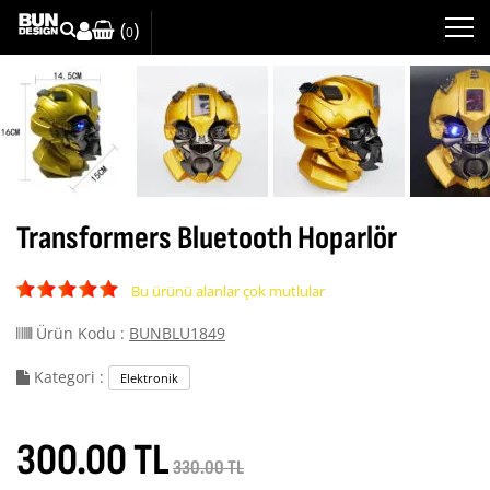
(
)
0
Transformers Bluetooth Hoparlör
Bu ürünü alanlar çok mutlular
Ürün Kodu :
BUNBLU1849
Kategori :
Elektronik
300.00 TL
330.00 TL