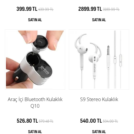
399.99 TL
2899.99 TL
439.99 TL
3189.99 TL
Araç İçi Bluetooth Kulaklık
S9 Stereo Kulaklık
Q10
526.80 TL
540.00 TL
579.48 TL
594.00 TL