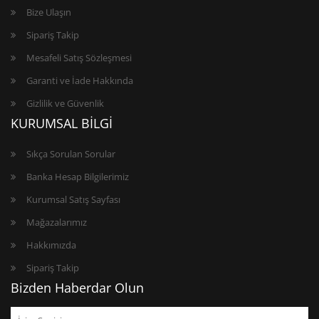
Bize Ulaşın
Sipariş Takip
Mesafeli Satış Sözleşmesi
Garanti ve İade Hakkında
Gizlilik ve Güvenlik
KURUMSAL BİLGİ
Sıkça Sorulan Sorular
Banka Hesap Bilgilerimiz
Kurumsal Satış Sayfası
Mağazalarımız
Hakkımızda
Sipariş Takip
Bizden Haberdar Olun