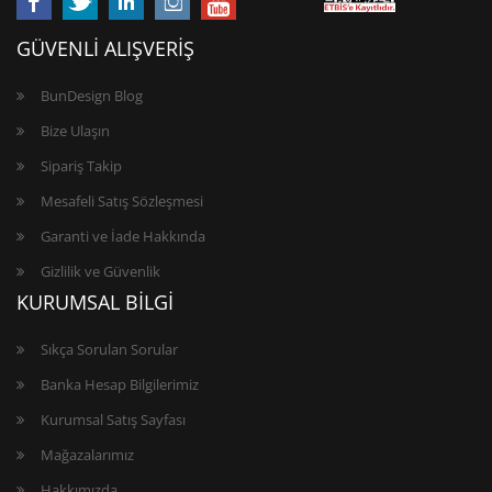
GÜVENLİ ALIŞVERİŞ
BunDesign Blog
Bize Ulaşın
Sipariş Takip
Mesafeli Satış Sözleşmesi
Garanti ve İade Hakkında
Gizlilik ve Güvenlik
KURUMSAL BİLGİ
Sıkça Sorulan Sorular
Banka Hesap Bilgilerimiz
Kurumsal Satış Sayfası
Mağazalarımız
Hakkımızda