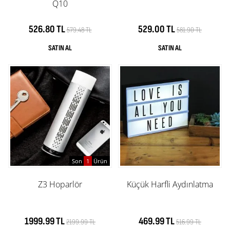
Q10
526.80 TL
529.00 TL
579.48 TL
581.90 TL
Son
1
Ürün
Z3 Hoparlör
Küçük Harfli Aydınlatma
1999.99 TL
469.99 TL
2199.99 TL
516.99 TL