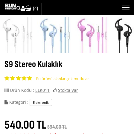
(
)
0
S9 Stereo Kulaklık
Bu ürünü alanlar çok mutlular
Ürün Kodu :
ELK011
Stokta Var
Kategori :
Elektronik
540.00 TL
594.00 TL