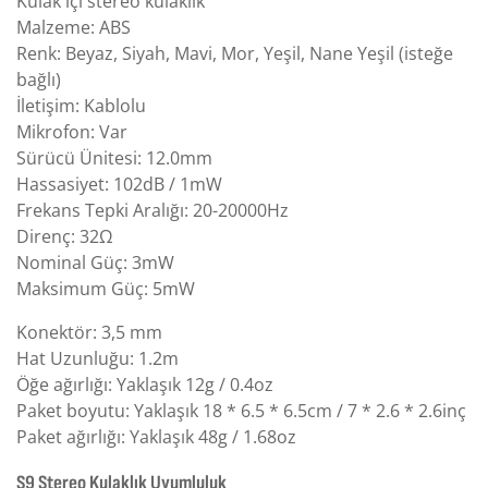
Kulak içi stereo kulaklık
Malzeme: ABS
Renk: Beyaz, Siyah, Mavi, Mor, Yeşil, Nane Yeşil (isteğe
bağlı)
İletişim: Kablolu
Mikrofon: Var
Sürücü Ünitesi: 12.0mm
Hassasiyet: 102dB / 1mW
Frekans Tepki Aralığı: 20-20000Hz
Direnç: 32Ω
Nominal Güç: 3mW
Maksimum Güç: 5mW
Konektör: 3,5 mm
Hat Uzunluğu: 1.2m
Öğe ağırlığı: Yaklaşık 12g / 0.4oz
Paket boyutu: Yaklaşık 18 * 6.5 * 6.5cm / 7 * 2.6 * 2.6inç
Paket ağırlığı: Yaklaşık 48g / 1.68oz
S9 Stereo Kulaklık Uyumluluk