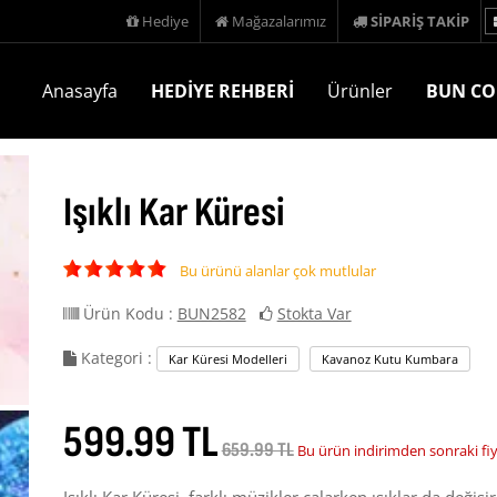
Hediye
Mağazalarımız
SİPARİŞ TAKİP
Anasayfa
HEDİYE REHBERİ
Ürünler
BUN CO
Işıklı Kar Küresi
Bu ürünü alanlar çok mutlular
Ürün Kodu :
BUN2582
Stokta Var
Kategori :
Kar Küresi Modelleri
Kavanoz Kutu Kumbara
599.99 TL
659.99 TL
Bu ürün indirimden sonraki fi