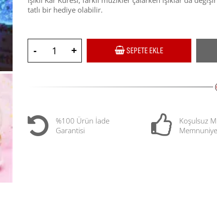
Işıklı Kar Küresi, farklı müzikler çalarken ışıklar da deği
tatlı bir hediye olabilir.
-
+
SEPETE EKLE
%100 Ürün İade
Koşulsuz M
Garantisi
Memnuniye