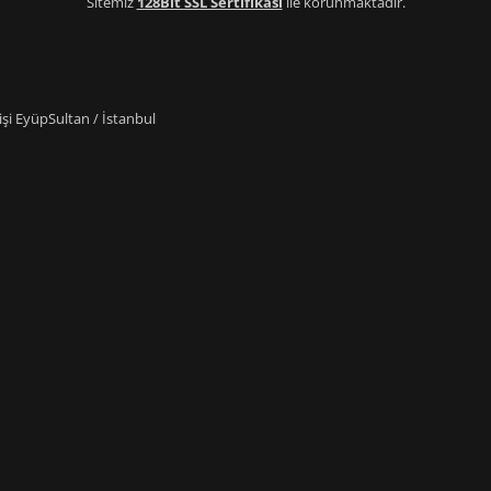
Sitemiz
128Bit SSL Sertifikası
ile korunmaktadır.
i EyüpSultan / İstanbul