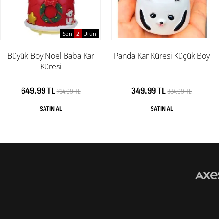
Son
2
Ürün
Büyük Boy Noel Baba Kar
Panda Kar Küresi Küçük Boy
Küresi
649.99 TL
349.99 TL
714.99 TL
384.99 TL