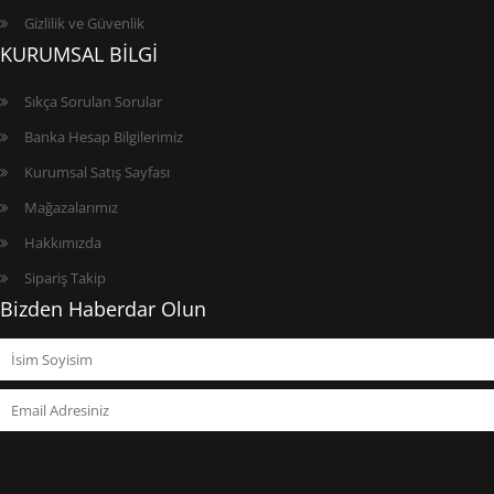
Gizlilik ve Güvenlik
KURUMSAL BİLGİ
Sıkça Sorulan Sorular
Banka Hesap Bilgilerimiz
Kurumsal Satış Sayfası
Mağazalarımız
Hakkımızda
Sipariş Takip
Bizden Haberdar Olun