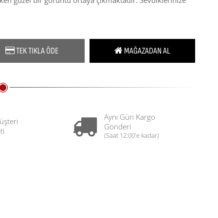
şirken güzel bir görüntü ortaya çıkmaktadır. Sevdiklerinize
TEK TIKLA ÖDE
MAĞAZADAN AL
Aynı Gün Kargo
üşteri
Gönderi
ti
(Saat 12:00'e kadar)