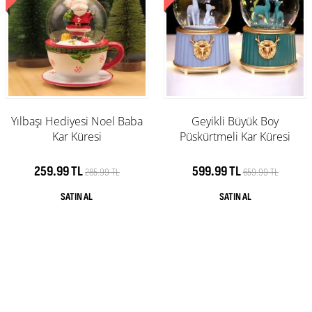
Yılbaşı Hediyesi Noel Baba
Geyikli Büyük Boy
Kar Küresi
Püskürtmeli Kar Küresi
259.99 TL
599.99 TL
285.99 TL
659.99 TL