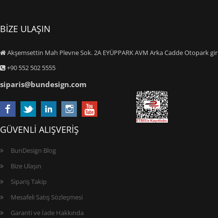
BİZE ULAŞIN
Akşemsettin Mah Plevne Sok. 2A EYÜPPARK AVM Arka Cadde Otopark giriş
+90 552 502 5555
siparis@bundesign.com
GÜVENLİ ALIŞVERİŞ
BunDesign Blog
Bize Ulaşın
Sipariş Takip
Mesafeli Satış Sözleşmesi
Garanti ve İade Hakkında