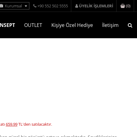
(
0
)
Kurumsal
+90 552 502 5555
ÜYELİK İŞLEMLERİ
NSEPT
OUTLET
Kişiye Özel Hediye
İletişim
yatı
659.99
TL'den satılacaktır.