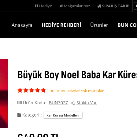
Hediye
Mağazalarımız
SİPARİŞ TAKİP
Anasayfa
HEDİYE REHBERİ
Ürünler
BUN CO
Büyük Boy Noel Baba Kar Küre
Bu ürünü alanlar çok mutlular
Ürün Kodu :
BUN3027
Stokta Var
Kategori :
Kar Küresi Modelleri