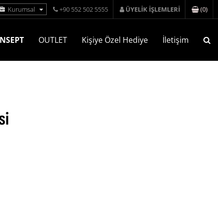
(
0
)
Kurumsal
+90 552 502 5555
ÜYELİK İŞLEMLERİ
NSEPT
OUTLET
Kişiye Özel Hediye
İletişim
si