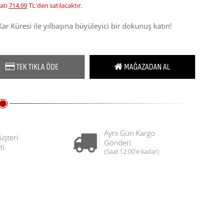
atı
714.99
TL'den satılacaktır.
r Küresi ile yılbaşına büyüleyici bir dokunuş katın!
TEK TIKLA ÖDE
MAĞAZADAN AL
Aynı Gün Kargo
üşteri
Gönderi
ti
(Saat 12:00'e kadar)