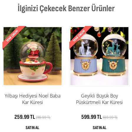
İlginizi Çekecek Benzer Ürünler
Yılbaşı Hediyesi Noel Baba
Geyikli Büyük Boy
Kar Küresi
Püskürtmeli Kar Küresi
259.99 TL
599.99 TL
285.99 TL
659.99 TL