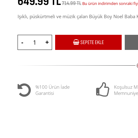
649.99 TL
714.99 TL
Bu ürün indirimden sonraki fiy
Işıklı, püskürtmeli ve müzik çalan Büyük Boy Noel Baba Ka
-
+
SEPETE EKLE
%100 Ürün İade
Koşulsuz M
Garantisi
Memnuniye