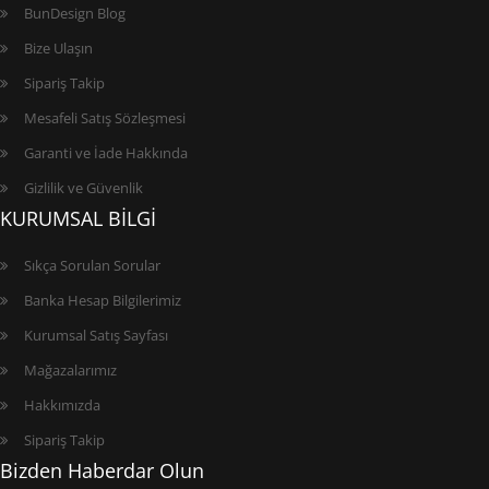
BunDesign Blog
Bize Ulaşın
Sipariş Takip
Mesafeli Satış Sözleşmesi
Garanti ve İade Hakkında
Gizlilik ve Güvenlik
KURUMSAL BİLGİ
Sıkça Sorulan Sorular
Banka Hesap Bilgilerimiz
Kurumsal Satış Sayfası
Mağazalarımız
Hakkımızda
Sipariş Takip
Bizden Haberdar Olun