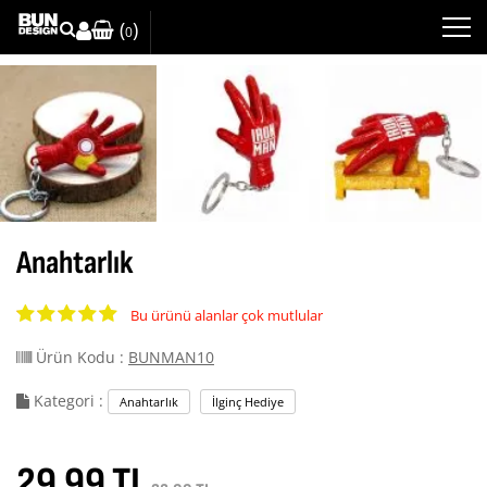
(
)
0
Anahtarlık
Bu ürünü alanlar çok mutlular
Ürün Kodu :
BUNMAN10
Kategori :
Anahtarlık
İlginç Hediye
29.99 TL