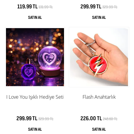
119.99 TL
299.99 TL
131.99 TL
329.99 TL
I Love You Işıklı Hediye Seti
Flash Anahtarlık
299.99 TL
226.00 TL
329.99 TL
248.60 TL