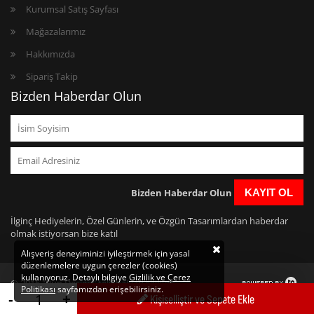
Kurumsal Satış Sayfası
Mağazalarımız
Hakkımızda
Sipariş Takip
Bizden Haberdar Olun
Bizden Haberdar Olun
KAYIT OL
İlginç Hediyelerin, Özel Günlerin, ve Özgün Tasarımlardan haberdar
olmak istiyorsan bize katıl
Alışveriş deneyiminizi iyileştirmek için yasal
düzenlemelere uygun çerezler (cookies)
kullanıyoruz. Detaylı bilgiye
Gizlilik ve Çerez
© 2016 "Bun Design" telif hakları saklıdır.
Politikası
sayfamızdan erişebilirsiniz.
https://www.bundesign.com/
-
+
Kişiselliştir ve Sepete Ekle