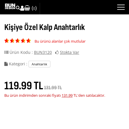
(
)
0
Kişiye Özel Kalp Anahtarlık
Bu ürünü alanlar çok mutlular
Ürün Kodu :
BUN3120
Stokta Var
Kategori :
Anahtarlık
119.99 TL
131.99 TL
Bu ürün indirimden sonraki fiyatı
131.99
TL'den satılacaktır.