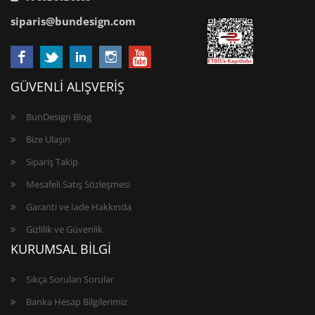
siparis@bundesign.com
GÜVENLİ ALIŞVERİŞ
BunDesign Blog
Bize Ulaşın
Sipariş Takip
Mesafeli Satış Sözleşmesi
Garanti ve İade Hakkında
Gizlilik ve Güvenlik
KURUMSAL BİLGİ
Sıkça Sorulan Sorular
Banka Hesap Bilgilerimiz