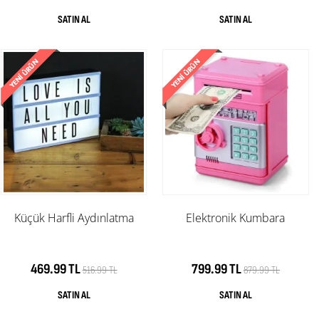
Küçük Harfli Aydınlatma
Elektronik Kumbara
469.99 TL
799.99 TL
516.99 TL
879.99 TL