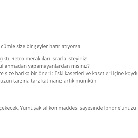
cümle size bir şeyler hatırlatıyorsa.
ıktı. Retro meraklıları ısrarla isteyiniz!
i kullanmadan yapamayanlardan mısınız?
e size harika bir öneri : Eski kasetleri ve kasetleri içine koy
unuzun tarzına tarz katmanız artık mümkün!
 çekecek. Yumuşak silikon maddesi sayesinde Iphone’unuzu sı