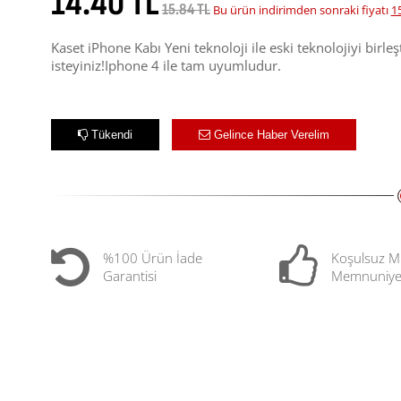
14.40 TL
15.84 TL
Bu ürün indirimden sonraki fiyatı
1
Kaset iPhone Kabı Yeni teknoloji ile eski teknolojiyi birleş
isteyiniz!Iphone 4 ile tam uyumludur.
Tükendi
Gelince Haber Verelim
%100 Ürün İade
Koşulsuz M
Garantisi
Memnuniye