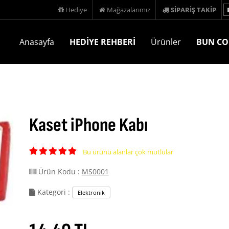
Hediye
Mağazalarımız
SİPARİŞ TAKİP
Anasayfa
HEDİYE REHBERİ
Ürünler
BUN CO
Kaset iPhone Kabı
Bu ürünü alanlar çok mutlular
Ürün Kodu :
MS0001
Kategori :
Elektronik