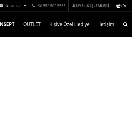
(
0
)
Kurumsal
+90 552 502 5555
ÜYELİK İŞLEMLERİ
NSEPT
OUTLET
Kişiye Özel Hediye
İletişim