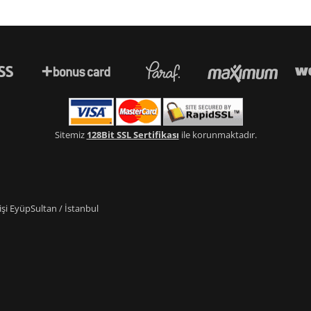
Sitemiz
128Bit SSL Sertifikası
ile korunmaktadır.
i EyüpSultan / İstanbul