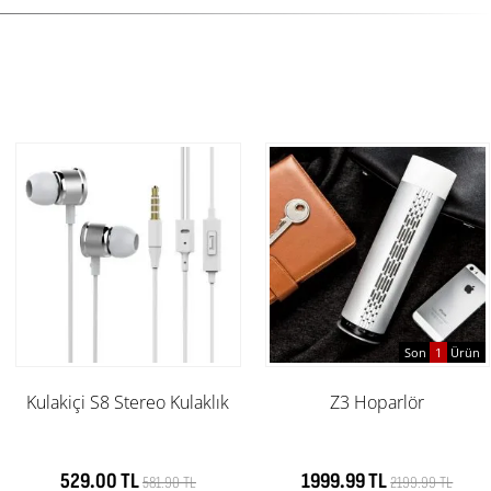
Son
1
Ürün
Kulakiçi S8 Stereo Kulaklık
Z3 Hoparlör
529.00 TL
1999.99 TL
581.90 TL
2199.99 TL