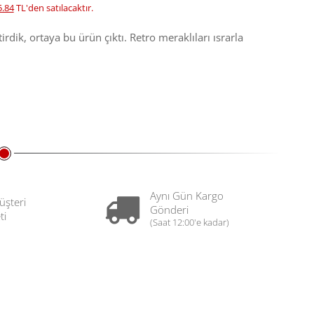
5.84
TL'den satılacaktır.
tirdik, ortaya bu ürün çıktı. Retro meraklıları ısrarla
Aynı Gün Kargo
üşteri
Gönderi
ti
(Saat 12:00'e kadar)