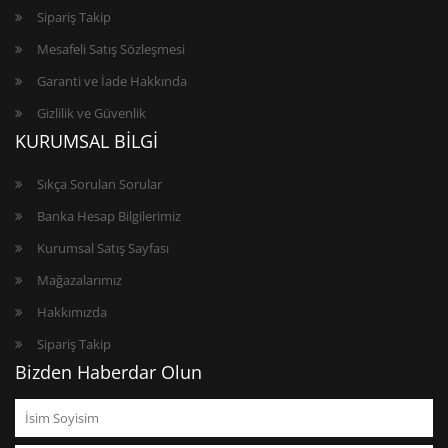
Sipariş Takip
Mesafeli Satış Sözleşmesi
Garanti ve İade Hakkında
Gizlilik ve Güvenlik
KURUMSAL BİLGİ
Sıkça Sorulan Sorular
Banka Hesap Bilgilerimiz
Kurumsal Satış Sayfası
Mağazalarımız
Hakkımızda
Sipariş Takip
Bizden Haberdar Olun