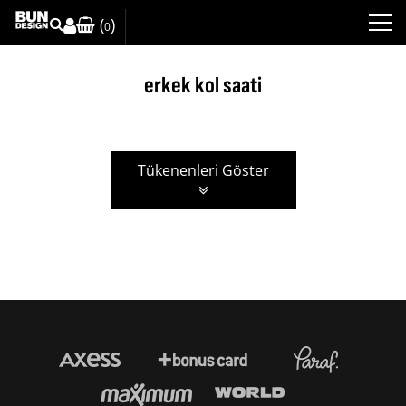
(
)
0
erkek kol saati
Tükenenleri Göster