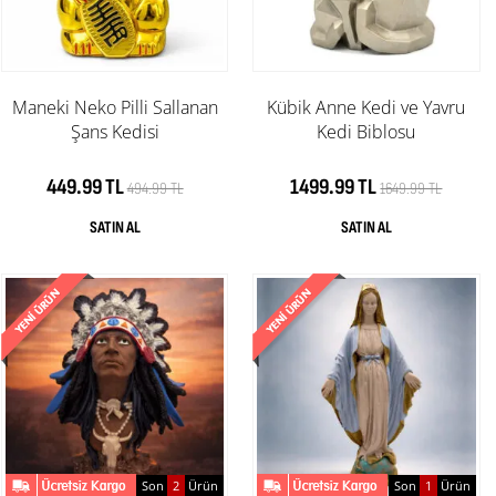
Maneki Neko Pilli Sallanan
Kübik Anne Kedi ve Yavru
Şans Kedisi
Kedi Biblosu
449.99 TL
1499.99 TL
494.99 TL
1649.99 TL
Son
2
Ürün
Son
1
Ürün