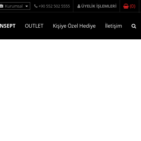
(
0
)
Kurumsal
+90 552 502 5555
ÜYELİK İŞLEMLERİ
NSEPT
OUTLET
Kişiye Özel Hediye
İletişim