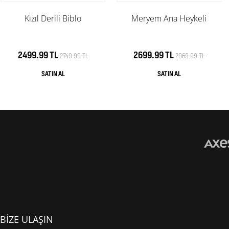
Kızıl Derili Biblo
Meryem Ana Heykeli
2499.99 TL
2699.99 TL
2749.99 TL
2969.99 TL
BİZE ULAŞIN