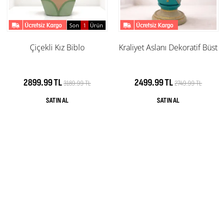
Son
1
Ürün
Çiçekli Kız Biblo
Kraliyet Aslanı Dekoratif Büst
2899.99 TL
2499.99 TL
3189.99 TL
2749.99 TL