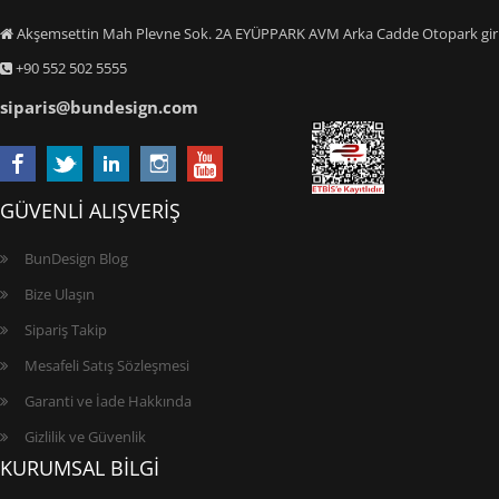
Akşemsettin Mah Plevne Sok. 2A EYÜPPARK AVM Arka Cadde Otopark giriş
+90 552 502 5555
siparis@bundesign.com
GÜVENLİ ALIŞVERİŞ
BunDesign Blog
Bize Ulaşın
Sipariş Takip
Mesafeli Satış Sözleşmesi
Garanti ve İade Hakkında
Gizlilik ve Güvenlik
KURUMSAL BİLGİ