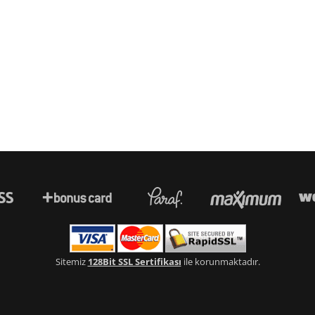
Sitemiz
128Bit SSL Sertifikası
ile korunmaktadır.