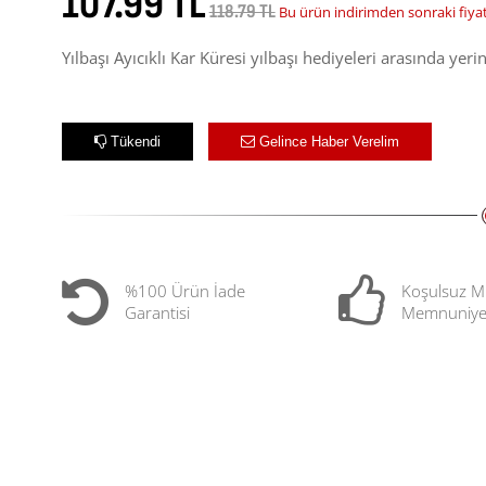
107.99 TL
118.79 TL
Bu ürün indirimden sonraki fiya
Yılbaşı Ayıcıklı Kar Küresi yılbaşı hediyeleri arasında yer
Tükendi
Gelince Haber Verelim
%100 Ürün İade
Koşulsuz M
Garantisi
Memnuniye