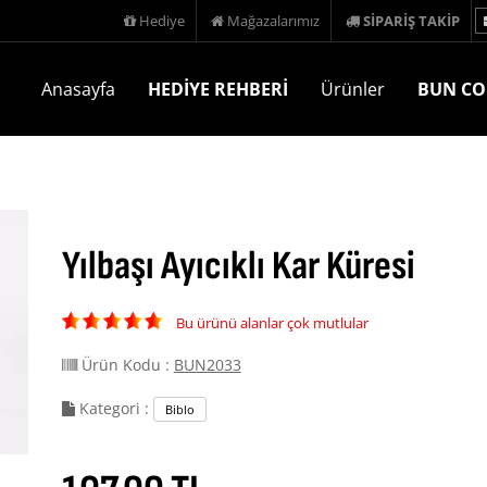
Hediye
Mağazalarımız
SİPARİŞ TAKİP
Anasayfa
HEDİYE REHBERİ
Ürünler
BUN CO
Yılbaşı Ayıcıklı Kar Küresi
Bu ürünü alanlar çok mutlular
Ürün Kodu :
BUN2033
Kategori :
Biblo