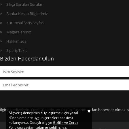
Sıkça Sorulan Sorular
Banka Hesap Bilgilerimiz
Kurumsal Satış Sayfası
Mağazalarımız
Hakkımızda
Sipariş Takip
Bizden Haberdar Olun
İlginç Hediyelerin, Özel Günlerin, ve Özgün Tasarımlardan haberdar olmak ist
Alışveriş deneyiminizi iyileştirmek için yasal
düzenlemelere uygun çerezler (cookies)
kullanıyoruz. Detaylı bilgiye
Gizlilik ve Çerez
Politikası
sayfamızdan erişebilirsiniz.