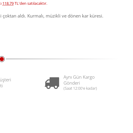
tı
118.79
TL'den satılacaktır.
ini çoktan aldı. Kurmalı, müzikli ve dönen kar küresi.
Aynı Gün Kargo
üşteri
Gönderi
ti
(Saat 12:00'e kadar)