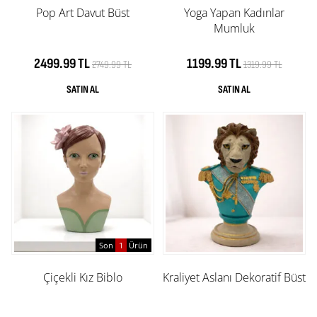
Pop Art Davut Büst
Yoga Yapan Kadınlar
Mumluk
2499.99 TL
1199.99 TL
2749.99 TL
1319.99 TL
Son
1
Ürün
Çiçekli Kız Biblo
Kraliyet Aslanı Dekoratif Büst