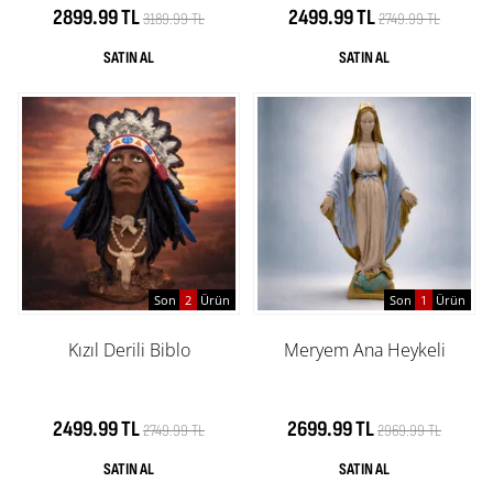
2899.99 TL
2499.99 TL
3189.99 TL
2749.99 TL
Son
2
Ürün
Son
1
Ürün
Kızıl Derili Biblo
Meryem Ana Heykeli
2499.99 TL
2699.99 TL
2749.99 TL
2969.99 TL