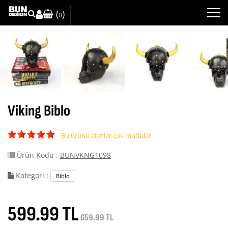
(
)
0
Viking Biblo
Bu ürünü alanlar çok mutlular
Ürün Kodu :
BUNVKNG1098
Kategori :
Biblo
599.99 TL
659.99 TL