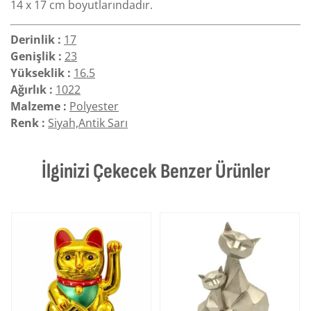
14 x 17 cm boyutlarındadır.
Derinlik :
17
Genişlik :
23
Yükseklik :
16.5
Ağırlık :
1022
Malzeme :
Polyester
Renk :
Siyah,Antik Sarı
İlginizi Çekecek Benzer Ürünler