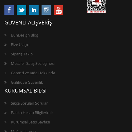
GÜVENLİ ALIŞVERİŞ
BunDesign Blog
Bize Ulaşın
Sipariş Takip
Mesafeli Satış Sözleşmesi
Garanti ve İade Hakkında
Gizlilik ve Güvenlik
KURUMSAL BİLGİ
Sıkça Sorulan Sorular
Banka Hesap Bilgilerimiz
Kurumsal Satış Sayfası
Mağazalarımız