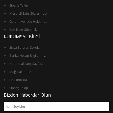
Sipariş Takip
Mesafeli Satış Sözleşmesi
Garanti ve İade Hakkında
Gizlilik ve Güvenlik
KURUMSAL BİLGİ
Sıkça Sorulan Sorular
Banka Hesap Bilgilerimiz
Kurumsal Satış Sayfası
Mağazalarımız
Hakkımızda
Sipariş Takip
Bizden Haberdar Olun