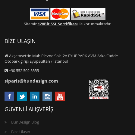
Sitemiz
128Bit SSL Sertifikası
ile korunmaktadır.
BİZE ULAŞIN
Akşemsettin Mah Plevne Sok. 2A EYÜPPARK AVM Arka Cadde
Otopark girişi EyüpSultan / İstanbul
+90 552 502 5555
siparis@bundesign.com
GÜVENLİ ALIŞVERİŞ
BunDesign Blog
Bize Ulaşın