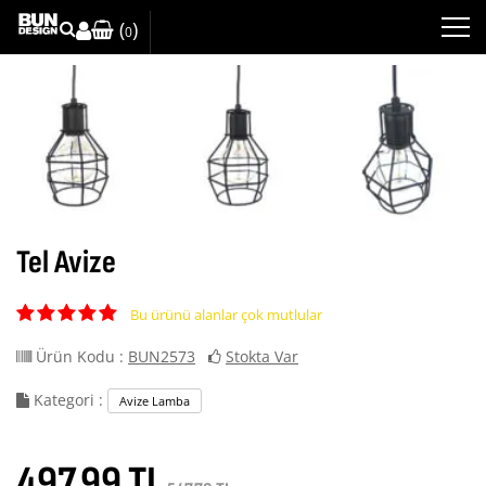
(
)
0
Tel Avize
Bu ürünü alanlar çok mutlular
Ürün Kodu :
BUN2573
Stokta Var
Kategori :
Avize Lamba
497.99 TL