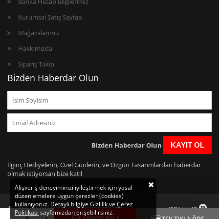
Banka Hesap Bilgilerimiz
Kurumsal Satış Sayfası
Mağazalarımız
Hakkımızda
Sipariş Takip
Bizden Haberdar Olun
Bizden Haberdar Olun
KAYIT OL
İlginç Hediyelerin, Özel Günlerin, ve Özgün Tasarımlardan haberdar
olmak istiyorsan bize katıl
Alışveriş deneyiminizi iyileştirmek için yasal
düzenlemelere uygun çerezler (cookies)
kullanıyoruz. Detaylı bilgiye
Gizlilik ve Çerez
© 2016 "Bun Design" telif hakları saklıdır.
Politikası
sayfamızdan erişebilirsiniz.
https://www.bundesign.com/