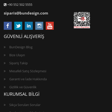
+90 552 502 5555
siparis@bundesign.com
GÜVENLİ ALIŞVERİŞ
BunDesign Blog
Bize Ulaşın
Sipariş Takip
Mesafeli Satış Sözleşmesi
Garanti ve İade Hakkında
Gizlilik ve Güvenlik
KURUMSAL BİLGİ
Sıkça Sorulan Sorular