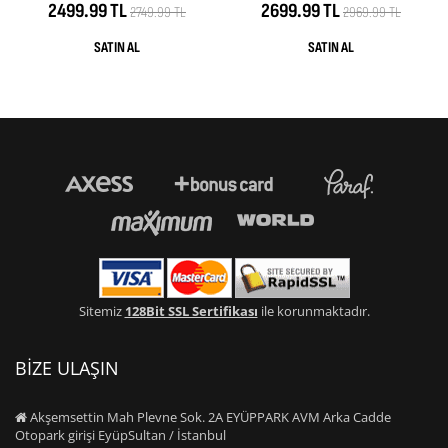
2499.99 TL
2699.99 TL
2749.99 TL
2969.99 TL
Sitemiz
128Bit SSL Sertifikası
ile korunmaktadır.
BİZE ULAŞIN
Akşemsettin Mah Plevne Sok. 2A EYÜPPARK AVM Arka Cadde
Otopark girişi EyüpSultan / İstanbul