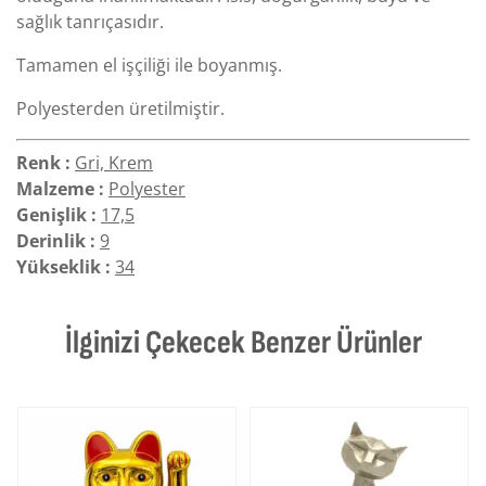
sağlık tanrıçasıdır.
Tamamen el işçiliği ile boyanmış.
Polyesterden üretilmiştir.
Renk :
Gri, Krem
Malzeme :
Polyester
Genişlik :
17,5
Derinlik :
9
Yükseklik :
34
İlginizi Çekecek Benzer Ürünler