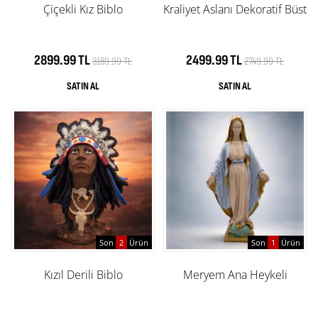
Çiçekli Kız Biblo
Kraliyet Aslanı Dekoratif Büst
2899.99 TL
2499.99 TL
3189.99 TL
2749.99 TL
Son
2
Ürün
Son
1
Ürün
Kızıl Derili Biblo
Meryem Ana Heykeli