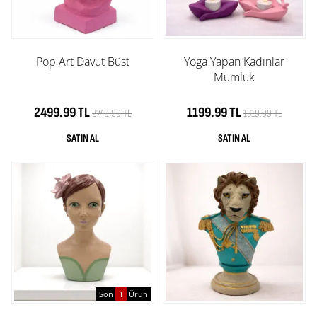
Pop Art Davut Büst
Yoga Yapan Kadınlar
Mumluk
2499.99 TL
1199.99 TL
2749.99 TL
1319.99 TL
Son
1
Ürün