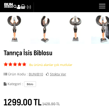
(
)
0
Tanrıça İsis Biblosu
Bu ürünü alanlar çok mutlular
Ürün Kodu :
BUNIB10
Stokta Var
Kategori :
Biblo
1299.00 TL
1428.90 TL