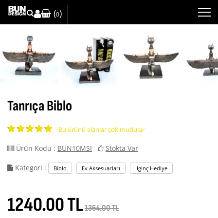
(
)
0
Tanrıça Biblo
Bu ürünü alanlar çok mutlular
Ürün Kodu :
BUN10MSI
Stokta Var
Kategori :
Biblo
Ev Aksesuarları
İlginç Hediye
1240.00 TL
1364.00 TL