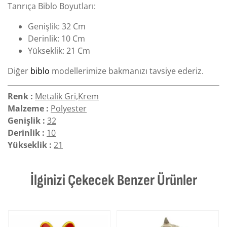
Tanrıça Biblo Boyutları:
Genişlik: 32 Cm
Derinlik: 10 Cm
Yükseklik: 21 Cm
Diğer
biblo
modellerimize bakmanızı tavsiye ederiz.
Renk :
Metalik Gri,Krem
Malzeme :
Polyester
Genişlik :
32
Derinlik :
10
Yükseklik :
21
İlginizi Çekecek Benzer Ürünler