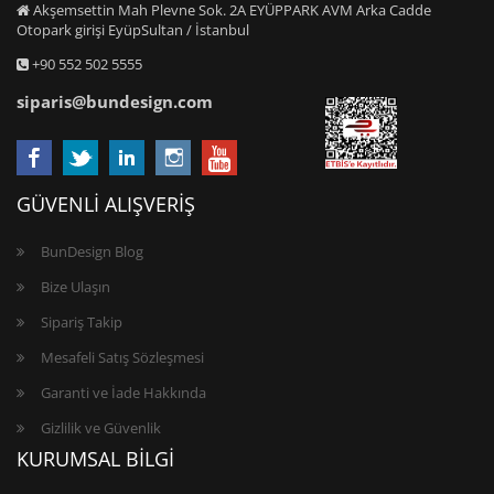
Akşemsettin Mah Plevne Sok. 2A EYÜPPARK AVM Arka Cadde
Otopark girişi EyüpSultan / İstanbul
+90 552 502 5555
siparis@bundesign.com
GÜVENLİ ALIŞVERİŞ
BunDesign Blog
Bize Ulaşın
Sipariş Takip
Mesafeli Satış Sözleşmesi
Garanti ve İade Hakkında
Gizlilik ve Güvenlik
KURUMSAL BİLGİ