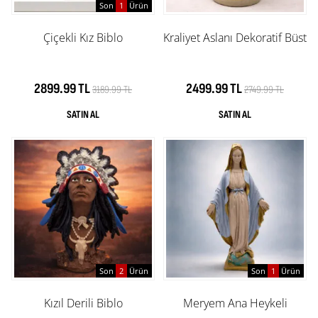
Son
1
Ürün
Çiçekli Kız Biblo
Kraliyet Aslanı Dekoratif Büst
2899.99 TL
2499.99 TL
3189.99 TL
2749.99 TL
Son
2
Ürün
Son
1
Ürün
Kızıl Derili Biblo
Meryem Ana Heykeli