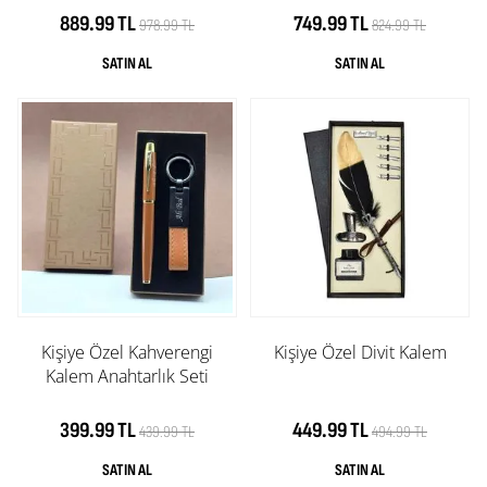
889.99 TL
749.99 TL
978.99 TL
824.99 TL
Kişiye Özel Kahverengi
Kişiye Özel Divit Kalem
Kalem Anahtarlık Seti
399.99 TL
449.99 TL
439.99 TL
494.99 TL