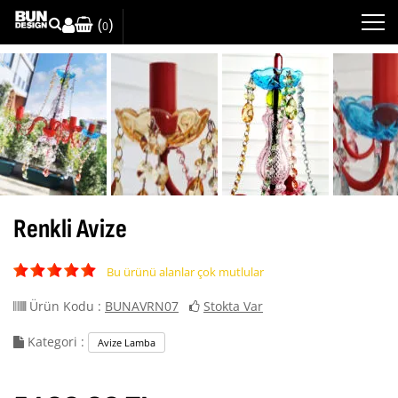
(
)
0
Renkli Avize
Bu ürünü alanlar çok mutlular
Ürün Kodu :
BUNAVRN07
Stokta Var
Kategori :
Avize Lamba