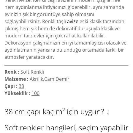
Renkli Avize, Renkli taşlı avizenin modern çizgileri ile
hem aydınlanma ihtiyacınızı giderebilir, aynı zamanda
evinizin şık bir görüntüye sahip olmasını
sağlayabilirsiniz. Renkli taşlı
avize
eski klasik tarzından
çıkmış hem şık hem de dekoratif duruşuyla klasik ve
modern tarz evler için çok rahat kullanılabilir.
Dekorasyon çalışmanızın en iyi tamamlayıcısı olacak ve
aydınlatmanın yanısıra bulunduğu ortamada farklı bir
atmosfer yaratacaktır.
Renk :
Soft Renkli
Malzeme :
Akrilik,Cam,Demir
Çapı :
38
Yükseklik :
100
38 cm çapı kaç m² için uygun?
↓
Soft renkler hangileri, seçim yapabilir