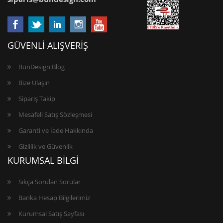
GÜVENLİ ALIŞVERİŞ
BunDesign Blog
Bize Ulaşın
Sipariş Takip
Mesafeli Satış Sözleşmesi
Garanti ve İade Hakkında
Gizlilik ve Güvenlik
KURUMSAL BİLGİ
Sıkça Sorulan Sorular
Banka Hesap Bilgilerimiz
Kurumsal Satış Sayfası