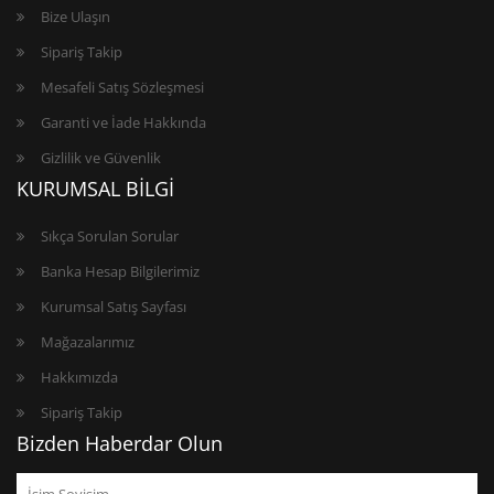
Bize Ulaşın
Sipariş Takip
Mesafeli Satış Sözleşmesi
Garanti ve İade Hakkında
Gizlilik ve Güvenlik
KURUMSAL BİLGİ
Sıkça Sorulan Sorular
Banka Hesap Bilgilerimiz
Kurumsal Satış Sayfası
Mağazalarımız
Hakkımızda
Sipariş Takip
Bizden Haberdar Olun