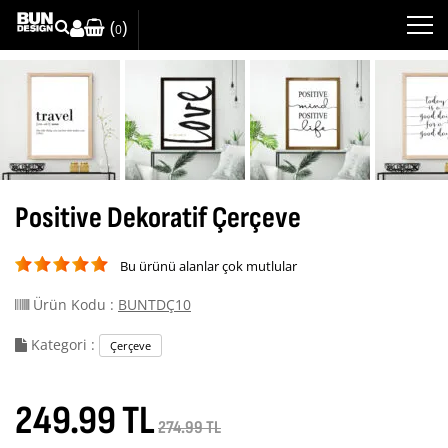
(
)
0
Positive Dekoratif Çerçeve
Bu ürünü alanlar çok mutlular
Ürün Kodu :
BUNTDÇ10
Kategori :
Çerçeve
249.99 TL
274.99 TL