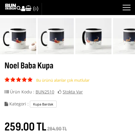
(
)
0
Noel Baba Kupa
Bu ürünü alanlar çok mutlular
Ürün Kodu :
BUN2510
Stokta Var
Kategori :
Kupa Bardak
259.00 TL
284.90 TL