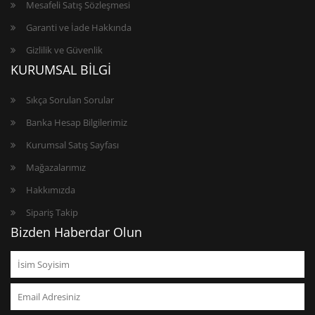
Mesafeli Satış Sözleşmesi
Garanti ve İade Hakkında
Gizlilik ve Güvenlik
KURUMSAL BİLGİ
Sıkça Sorulan Sorular
Banka Hesap Bilgilerimiz
Kurumsal Satış Sayfası
Mağazalarımız
Hakkımızda
Sipariş Takip
Bizden Haberdar Olun