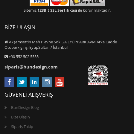
Sitemiz
128Bit SSL Sertifikası
ile korunmaktadır.
BİZE ULAŞIN
Akşemsettin Mah Plevne Sok. 2A EYÜPPARK AVM Arka Cadde
Otopark girişi EyüpSultan / İstanbul
+90 552 502 5555
siparis@bundesign.com
GÜVENLİ ALIŞVERİŞ
BunDesign Blog
Bize Ulaşın
Sipariş Takip