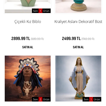
Son
1
Ürün
Çiçekli Kız Biblo
Kraliyet Aslanı Dekoratif Büst
2899.99 TL
2499.99 TL
3189.99 TL
2749.99 TL
Son
2
Ürün
Son
1
Ürün