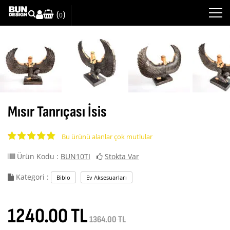
(
)
0
Mısır Tanrıçası İsis
Bu ürünü alanlar çok mutlular
Ürün Kodu :
BUN10TI
Stokta Var
Kategori :
Biblo
Ev Aksesuarları
1240.00 TL
1364.00 TL