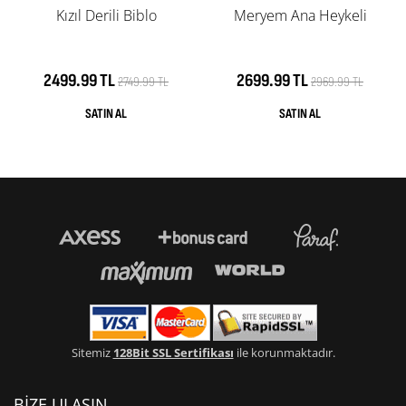
Kızıl Derili Biblo
Meryem Ana Heykeli
2499.99 TL
2699.99 TL
2749.99 TL
2969.99 TL
Sitemiz
128Bit SSL Sertifikası
ile korunmaktadır.
BİZE ULAŞIN