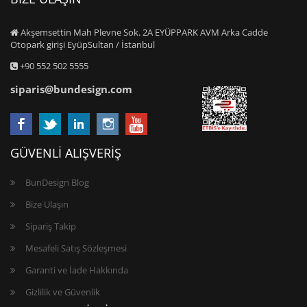
Akşemsettin Mah Plevne Sok. 2A EYÜPPARK AVM Arka Cadde
Otopark girişi EyüpSultan / İstanbul
+90 552 502 5555
siparis@bundesign.com
GÜVENLİ ALIŞVERİŞ
BunDesign Blog
Bize Ulaşın
Sipariş Takip
Mesafeli Satış Sözleşmesi
Garanti ve İade Hakkında
Gizlilik ve Güvenlik