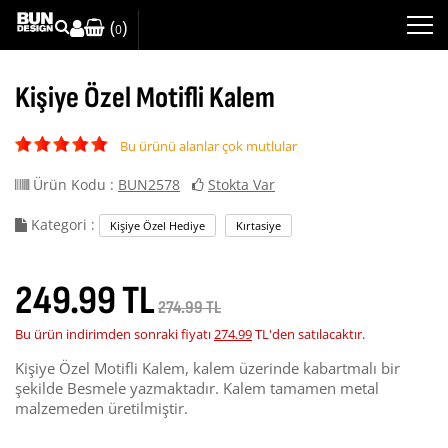
(
)
0
Kişiye Özel Motifli Kalem
Bu ürünü alanlar çok mutlular
Ürün Kodu :
BUN2578
Stokta Var
Kategori :
Kişiye Özel Hediye
Kırtasiye
249.99 TL
274.99 TL
Bu ürün indirimden sonraki fiyatı
274.99
TL'den satılacaktır.
Kişiye Özel Motifli Kalem, kalem üzerinde kabartmalı bir
şekilde Besmele yazmaktadır. Kalem tamamen metal
malzemeden üretilmiştir.