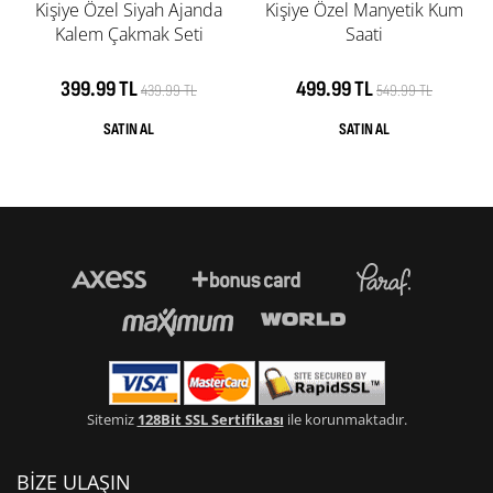
Kişiye Özel Siyah Ajanda
Kişiye Özel Manyetik Kum
Kalem Çakmak Seti
Saati
399.99 TL
499.99 TL
439.99 TL
549.99 TL
Sitemiz
128Bit SSL Sertifikası
ile korunmaktadır.
BİZE ULAŞIN