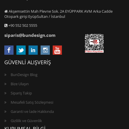
Akşemsettin Mah Plevne Sok. 2A EYÜPPARK AVM Arka Cadde
Otopark girişi EyüpSultan / İstanbul
+90 552 502 5555
siparis@bundesign.com
GÜVENLİ ALIŞVERİŞ
BunDesign Blog
Bize Ulaşın
Sipariş Takip
Mesafeli Satış Sözleşmesi
Garanti ve İade Hakkında
Gizlilik ve Güvenlik
KURUMSAL BİLGİ