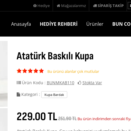
Hediye
Mağazalarımız
SİPARİŞ TAKİP
Anasayfa
HEDİYE REHBERİ
Ürünler
BUN CO
Atatürk Baskılı Kupa
Bu ürünü alanlar çok mutlular
Ürün Kodu :
BUNMKAB110
Stokta Var
Kategori :
Kupa Bardak
229.00 TL
251.90 TL
Bu ürün indirimden sonraki fiy