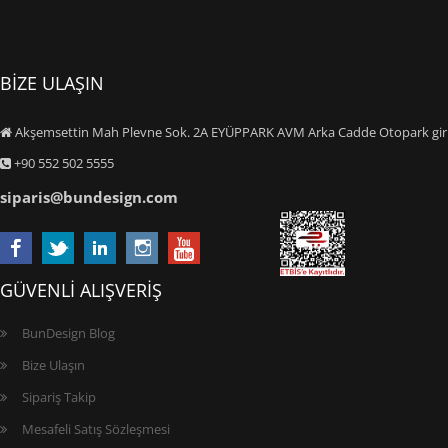
BİZE ULAŞIN
Akşemsettin Mah Plevne Sok. 2A EYÜPPARK AVM Arka Cadde Otopark giriş
+90 552 502 5555
siparis@bundesign.com
GÜVENLİ ALIŞVERİŞ
BunDesign Blog
Bize Ulaşın
Sipariş Takip
Mesafeli Satış Sözleşmesi