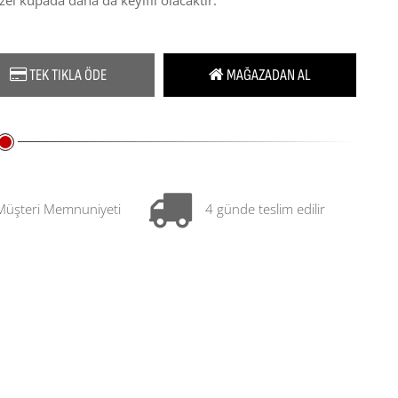
l kupada daha da keyifli olacaktır.
TEK TIKLA ÖDE
MAĞAZADAN AL
Müşteri Memnuniyeti
4 günde teslim edilir