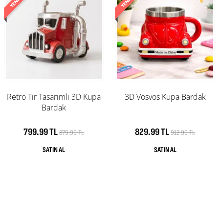
Retro Tır Tasarımlı 3D Kupa
3D Vosvos Kupa Bardak
Bardak
799.99 TL
829.99 TL
879.99 TL
912.99 TL