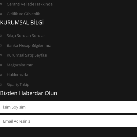
Garanti ve İade Hakkında
Gizlilik ve Güvenlik
KURUMSAL BİLGİ
Sıkça Sorulan Sorular
Banka Hesap Bilgilerimiz
Kurumsal Satış Sayfası
Mağazalarımız
Hakkımızda
Sipariş Takip
Bizden Haberdar Olun