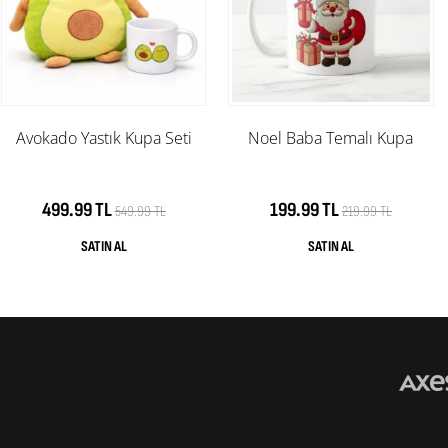
Avokado Yastık Kupa Seti
Noel Baba Temalı Kupa
499.99 TL
199.99 TL
549.99 TL
219.99 TL