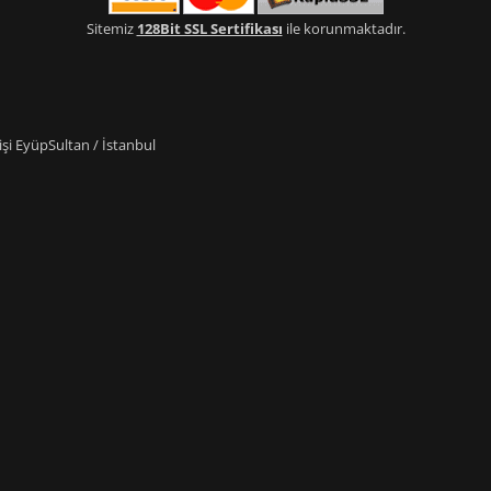
Sitemiz
128Bit SSL Sertifikası
ile korunmaktadır.
i EyüpSultan / İstanbul