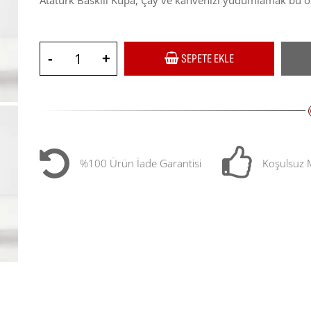
Atatürk Baskılı Kupa, Çay ve kahvenizi yudumlamak bu öze
-
+
SEPETE EKLE
%100 Ürün İade Garantisi
Koşulsuz 