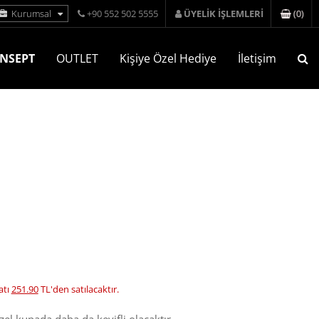
(
0
)
Kurumsal
+90 552 502 5555
ÜYELİK İŞLEMLERİ
NSEPT
OUTLET
Kişiye Özel Hediye
İletişim
atı
251.90
TL'den satılacaktır.