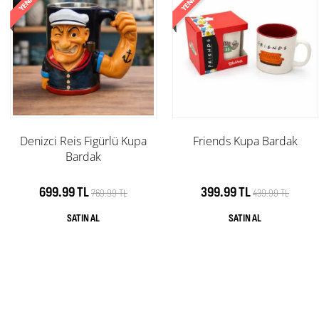
Denizci Reis Figürlü Kupa
Friends Kupa Bardak
Bardak
699.99 TL
399.99 TL
769.99 TL
439.99 TL