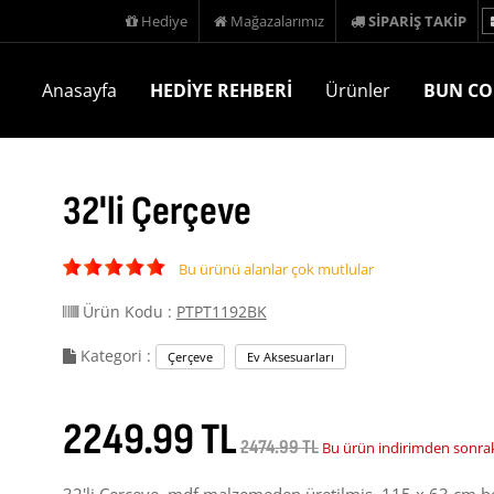
Hediye
Mağazalarımız
SİPARİŞ TAKİP
Anasayfa
HEDİYE REHBERİ
Ürünler
BUN CO
32'li Çerçeve
Bu ürünü alanlar çok mutlular
Ürün Kodu :
PTPT1192BK
Kategori :
Çerçeve
Ev Aksesuarları
2249.99 TL
2474.99 TL
Bu ürün indirimden sonrak