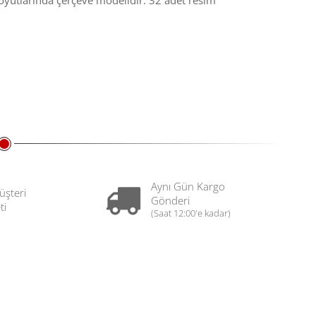
yutlarında çerçeve modelidir. 32 adet resim
Aynı Gün Kargo
üşteri
Gönderi
ti
(Saat 12:00'e kadar)