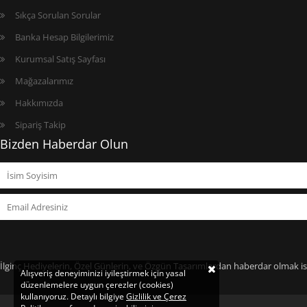
Sıkça Sorulan Sorular
Banka Hesap Bilgilerimiz
Kurumsal Satış Sayfası
Mağazalarımız
Hakkımızda
Sipariş Takip
Bizden Haberdar Olun
İlginç Hediyelerin, Özel Günlerin, ve Özgün Tasarımlardan haberdar olmak ist
Alışveriş deneyiminizi iyileştirmek için yasal
düzenlemelere uygun çerezler (cookies)
kullanıyoruz. Detaylı bilgiye
Gizlilik ve Çerez