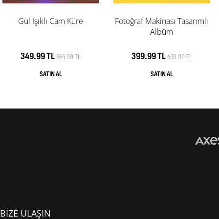
Gül Işıklı Cam Küre
Fotoğraf Makinası Tasarımlı
Albüm
349.99 TL
399.99 TL
384.99 TL
439.99 TL
BİZE ULAŞIN