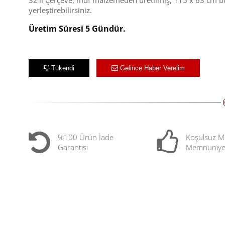
32'li Çerçeve, mdf malzemeden üretilmiş, 115 x 63 cm bo
yerleştirebilirsiniz.
Üretim Süresi 5 Gündür.
Tükendi
Gelince Haber Verelim
%100 Ürün İade
Koşulsuz M
Garantisi
Memnuniye