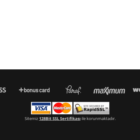
Sitemiz
128Bit SSL Sertifikası
ile korunmaktadır.