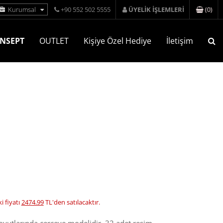
(
0
)
Kurumsal
+90 552 502 5555
ÜYELİK İŞLEMLERİ
NSEPT
OUTLET
Kişiye Özel Hediye
İletişim
i fiyatı
2474.99
TL'den satılacaktır.