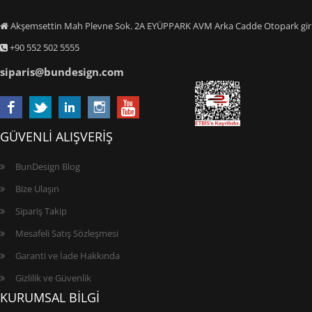
Akşemsettin Mah Plevne Sok. 2A EYÜPPARK AVM Arka Cadde Otopark giriş
+90 552 502 5555
siparis@bundesign.com
GÜVENLİ ALIŞVERİŞ
BunDesign Blog
Bize Ulaşın
Sipariş Takip
Mesafeli Satış Sözleşmesi
Garanti ve İade Hakkında
Gizlilik ve Güvenlik
KURUMSAL BİLGİ