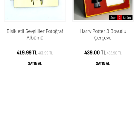
Son
2
Ürün
Bisikletli Sevgililer Fotoğraf
Harry Potter 3 Boyutlu
Albümü
Çerçeve
419.99 TL
439.00 TL
461.99 TL
482.90 TL