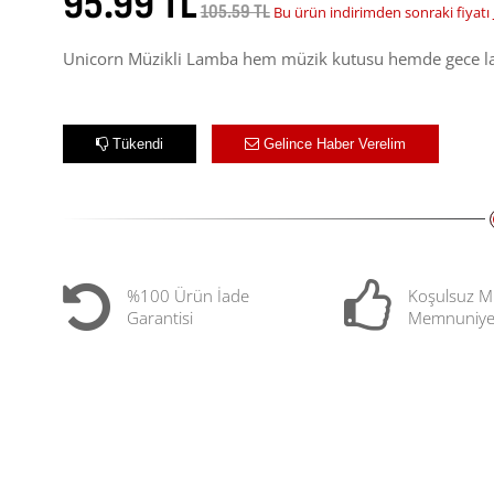
95.99 TL
105.59 TL
Bu ürün indirimden sonraki fiyatı
Unicorn Müzikli Lamba hem müzik kutusu hemde gece lambas
Tükendi
Gelince Haber Verelim
%100 Ürün İade
Koşulsuz M
Garantisi
Memnuniye