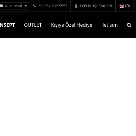
(
0
)
Kurumsal
+90 552 502 5555
ÜYELİK İŞLEMLERİ
NSEPT
OUTLET
Kişiye Özel Hediye
İletişim