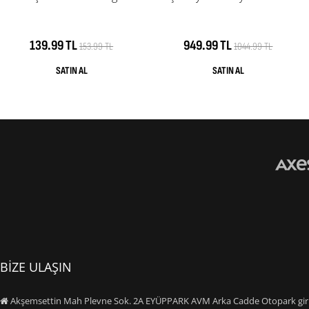
139.99 TL
949.99 TL
153.99 TL
1044.99 TL
BİZE ULAŞIN
Akşemsettin Mah Plevne Sok. 2A EYÜPPARK AVM Arka Cadde Otopark giriş