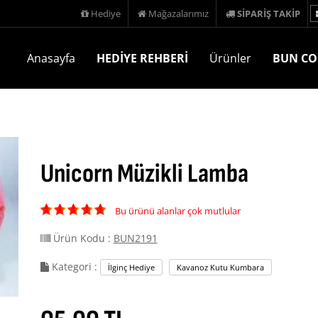
Hediye
Mağazalarımız
SİPARİŞ TAKİP
Anasayfa
HEDİYE REHBERİ
Ürünler
BUN CO
Unicorn Müzikli Lamba
Bu ürünü alanlar çok mutlular
Ürün Kodu :
BUN2191
Kategori :
İlginç Hediye
Kavanoz Kutu Kumbara