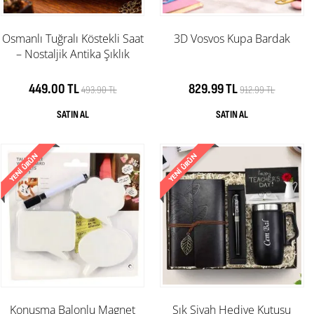
Osmanlı Tuğralı Köstekli Saat
3D Vosvos Kupa Bardak
– Nostaljik Antika Şıklık
449.00 TL
829.99 TL
493.90 TL
912.99 TL
Konuşma Balonlu Magnet
Şık Siyah Hediye Kutusu