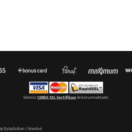
Sitemiz
128Bit SSL Sertifikası
ile korunmaktadır.
i EyüpSultan / İstanbul