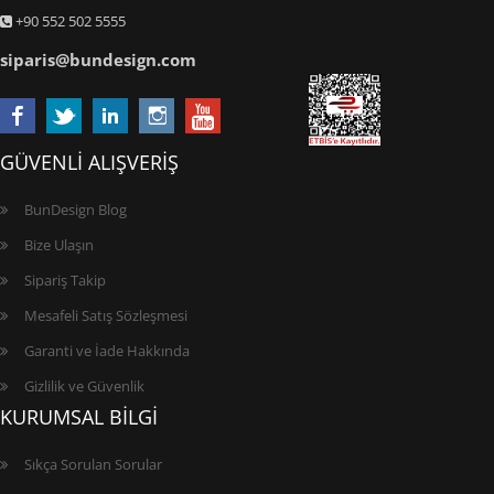
+90 552 502 5555
siparis@bundesign.com
GÜVENLİ ALIŞVERİŞ
BunDesign Blog
Bize Ulaşın
Sipariş Takip
Mesafeli Satış Sözleşmesi
Garanti ve İade Hakkında
Gizlilik ve Güvenlik
KURUMSAL BİLGİ
Sıkça Sorulan Sorular