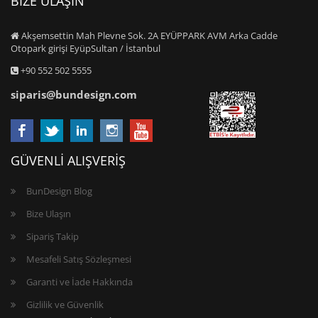
BİZE ULAŞIN
Akşemsettin Mah Plevne Sok. 2A EYÜPPARK AVM Arka Cadde
Otopark girişi EyüpSultan / İstanbul
+90 552 502 5555
siparis@bundesign.com
GÜVENLİ ALIŞVERİŞ
BunDesign Blog
Bize Ulaşın
Sipariş Takip
Mesafeli Satış Sözleşmesi
Garanti ve İade Hakkında
Gizlilik ve Güvenlik