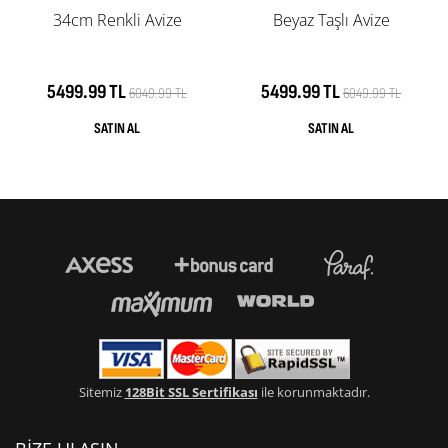
34cm Renkli Avize
Beyaz Taşlı Avize
5499.99 TL
5499.99 TL
6049.99 TL
6049.99 TL
Sitemiz
128Bit SSL Sertifikası
ile korunmaktadır.