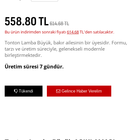
558.80 TL
614.68 TL
Bu ürün indirimden sonraki fiyatı
614.68
TL'den satılacaktır.
Tonton Lamba Büyük, bakır ailesinin bir üyesidir. Formu,
tarzı ve üretim süreciyle, gelenekseli modernle
birleştirmektedir.
Üretim süresi 7 gündür.
Tükendi
Gelince Haber Verelim