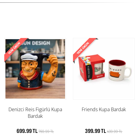
Denizci Reis Figürlü Kupa
Friends Kupa Bardak
Bardak
699.99 TL
399.99 TL
769.99 TL
439.99 TL