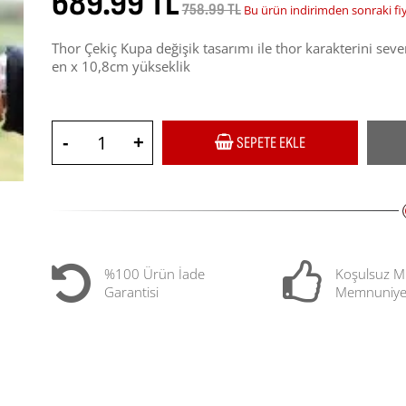
689.99 TL
758.99 TL
Bu ürün indirimden sonraki fi
Thor Çekiç Kupa değişik tasarımı ile thor karakterini se
en x 10,8cm yükseklik
-
+
SEPETE EKLE
%100 Ürün İade
Koşulsuz M
Garantisi
Memnuniye