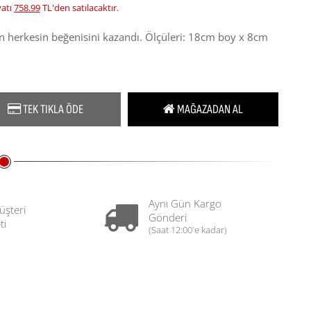
yatı
758.99
TL'den satılacaktır.
ven herkesin beğenisini kazandı. Ölçüleri: 18cm boy x 8cm
TEK TIKLA ÖDE
MAĞAZADAN AL
Aynı Gün Kargo
üşteri
Gönderi
ti
(Saat 12:00'e kadar)