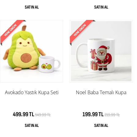
Avokado Yastık Kupa Seti
Noel Baba Temalı Kupa
499.99 TL
199.99 TL
549.99 TL
219.99 TL