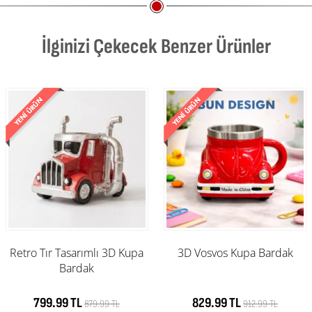
İlginizi Çekecek Benzer Ürünler
Retro Tır Tasarımlı 3D Kupa
3D Vosvos Kupa Bardak
Bardak
799.99 TL
829.99 TL
879.99 TL
912.99 TL