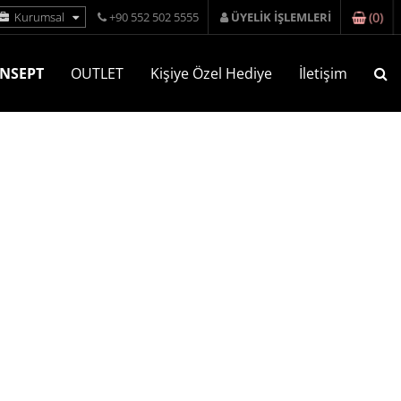
(
0
)
Kurumsal
+90 552 502 5555
ÜYELİK İŞLEMLERİ
NSEPT
OUTLET
Kişiye Özel Hediye
İletişim