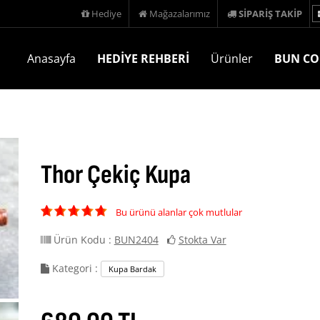
Hediye
Mağazalarımız
SİPARİŞ TAKİP
Anasayfa
HEDİYE REHBERİ
Ürünler
BUN CO
Thor Çekiç Kupa
Bu ürünü alanlar çok mutlular
Ürün Kodu :
BUN2404
Stokta Var
Kategori :
Kupa Bardak