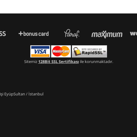
Sitemiz
128Bit SSL Sertifikası
ile korunmaktadır.
i EyüpSultan / İstanbul