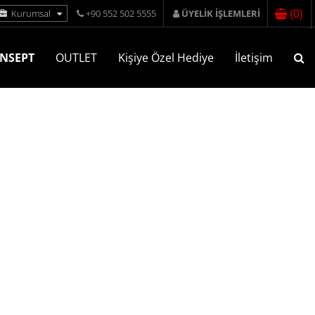
(
0
)
Kurumsal
+90 552 502 5555
ÜYELİK İŞLEMLERİ
NSEPT
OUTLET
Kişiye Özel Hediye
İletişim