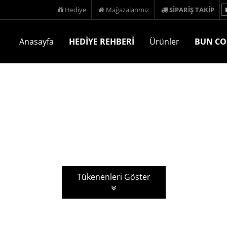
Hediye
Mağazalarımız
SİPARİŞ TAKİP
Anasayfa
HEDİYE REHBERİ
Ürünler
BUN CO
Tükenenleri Göster