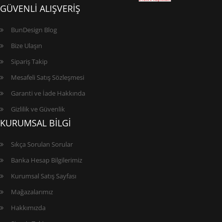
GÜVENLİ ALIŞVERİŞ
BunDesign Blog
Bize Ulaşın
Sipariş Takip
Mesafeli Satış Sözleşmesi
Garanti ve İade Hakkında
Gizlilik ve Güvenlik
KURUMSAL BİLGİ
Sıkça Sorulan Sorular
Banka Hesap Bilgilerimiz
Kurumsal Satış Sayfası
Mağazalarımız
Hakkımızda