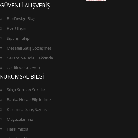
GÜVENLİ ALIŞVERİŞ
BunDesign Blog
Bize Ulaşın
Sipariş Takip
Mesafeli Satış Sözleşmesi
Garanti ve İade Hakkında
Gizlilik ve Güvenlik
KURUMSAL BİLGİ
Sıkça Sorulan Sorular
Banka Hesap Bilgilerimiz
Kurumsal Satış Sayfası
Mağazalarımız
Hakkımızda