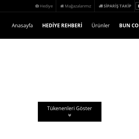
Hediye
Mağazalarımız
SİPARİŞ TAKİP
Anasayfa
HEDİYE REHBERİ
Ürünler
BUN CO
Tükenenleri Göster