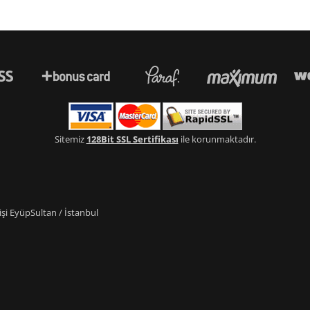
Sitemiz
128Bit SSL Sertifikası
ile korunmaktadır.
i EyüpSultan / İstanbul