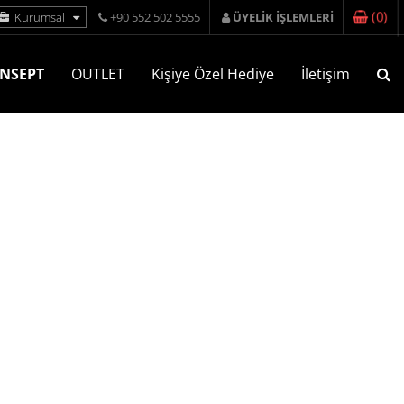
(
0
)
Kurumsal
+90 552 502 5555
ÜYELİK İŞLEMLERİ
NSEPT
OUTLET
Kişiye Özel Hediye
İletişim